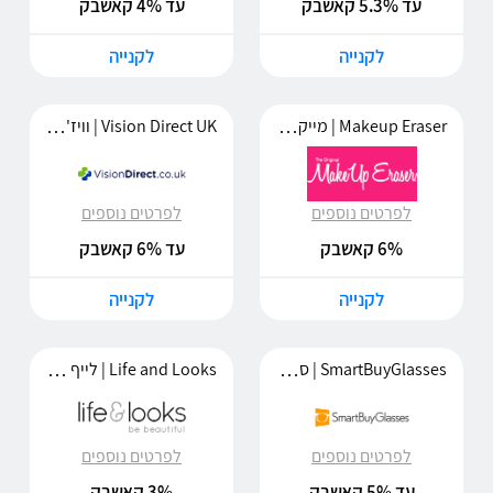
עד 5.3% קאשבק
עד 4% קאשבק
לקנייה
לקנייה
Makeup Eraser | מייקאפ אירייסר
Vision Direct UK | וויז'ן דיירקט
לפרטים נוספים
לפרטים נוספים
6% קאשבק
עד 6% קאשבק
לקנייה
לקנייה
SmartBuyGlasses | סמרט ביי גלאסס
Life and Looks | לייף אנד לוקס
לפרטים נוספים
לפרטים נוספים
עד 5% קאשבק
3% קאשבק