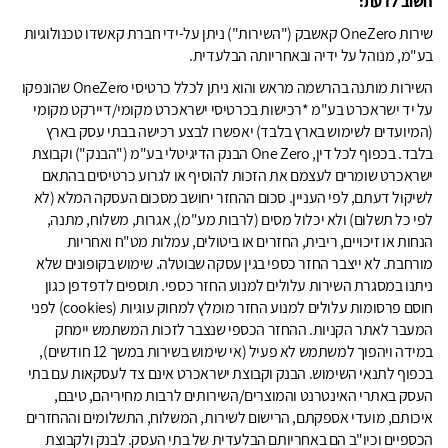
חשוב לדעת:
שירות OneZero קאשבק ("השירות") ניתן על-ידי חברת קאשדו טכנולוגיות
בע"מ, מנוהל על ידיה ובאחריותה הבלעדית.
השירות מותנה בהרשמה מראש והוא ניתן לכלל כרטיסי OneZero שהונפקו
על יד ישראכרט בע"מ *רכישות בכרטיסי ישראכרט מקומי/דיירקט מקומי
(המיועדים לשימוש בארץ בלבד) יאפשרו לבצע רכישה בבתי עסק בארץ
בלבד. בכפוף לכל דין, One Zero הבנק הדיגיטלי בע"מ ("הבנק") וקבוצת
ישראכרט שומרים לעצמם את הזכות להוסיף או לגרוע כרטיסים בהתאם
לשיקול דעתם, לפי העניין. סכום ההחזר יחושב מסכום העסקה המלא (לא
לפי כל תשלום) ולא יכלול מסים (לרבות מע"מ), אגרות, משלוח, מתנה,
הנחות או זיכויים, ריבית, החזרים או ביטולים, עמלות מט"ח ואחריות
מורחבת. לא ייצבר החזר כספי בגין עסקה שבוטלה. שימוש בקופונים שלא
ניתנו במסגרת השירות עלולים למנוע החזר כספי. תוספים לדפדפן כגון
חוסם פרסומות עלולים למנוע החזר מומלץ למחוק עוגיות (cookies) לפני
המעבר לאתר הקניות. ההחזר הכספי שנצבר לזכות המשתמש יימחק
במידה ויהפוך למשתמש לא פעיל (אי שימוש בשירות במשך 12 חודשים),
בכפוף לתנאי השימוש. הבנק וקבוצת ישראכרט אינם צד לעסקאות עם בתי
העסק באתרי האינטרנט והמוצרים/השירותים לרבות מחיריהם, טיבם,
איכותם, מועדי אספקתם, הרישום לשירות, המשלוח, התשלומים וההחזרים
הכספיים וכיו"ב הם באחריותם הבלעדית של בתי העסק. לבנק ולקבוצת