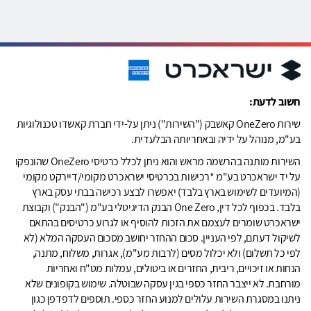
חשוב לדעת:
שירות OneZero קאשבק ("השירות") ניתן על-ידי חברת קאשדו טכנולוגיות
בע"מ, מנוהל על ידיה ובאחריותה הבלעדית.
השירות מותנה בהרשמה מראש והוא ניתן לכלל כרטיסי OneZero שהונפקו
על יד ישראכרט בע"מ *רכישות בכרטיסי ישראכרט מקומי/דיירקט מקומי
(המיועדים לשימוש בארץ בלבד) יאפשרו לבצע רכישה בבתי עסק בארץ
בלבד. בכפוף לכל דין, One Zero הבנק הדיגיטלי בע"מ ("הבנק") וקבוצת
ישראכרט שומרים לעצמם את הזכות להוסיף או לגרוע כרטיסים בהתאם
לשיקול דעתם, לפי העניין. סכום ההחזר יחושב מסכום העסקה המלא (לא
לפי כל תשלום) ולא יכלול מסים (לרבות מע"מ), אגרות, משלוח, מתנה,
הנחות או זיכויים, ריבית, החזרים או ביטולים, עמלות מט"ח ואחריות
מורחבת. לא ייצבר החזר כספי בגין עסקה שבוטלה. שימוש בקופונים שלא
ניתנו במסגרת השירות עלולים למנוע החזר כספי. תוספים לדפדפן כגון