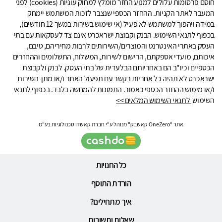
חוסם פרסומות עלולים למנוע החזר מומלץ למחוק עוגיות (cookies) לפני
המעבר לאתר הקניות. ההחזר הכספי שנצבר לזכות המשתמש יימחק
במידה ויהפוך למשתמש לא פעיל (אי שימוש בשירות במשך 12 חודשים),
בכפוף לתנאי השימוש. הבנק וקבוצת ישראכרט אינם צד לעסקאות עם בתי
העסק באתרי האינטרנט והמוצרים/השירותים לרבות מחיריהם, טיבם,
איכותם, מועדי אספקתם, הרישום לשירות, המשלוח, התשלומים וההחזרים
הכספיים וכיו"ב הם באחריותם הבלעדית של בתי העסק. לבנק ולקבוצת
ישראכרט לא תהיה כל אחריות בקשר עם תפעול האתר ו/או מתן השירות
ו/או מימוש ההחזר הכספי כאמור. התמונות להמחשה בלבד. בכפוף לתנאי
השימוש
לתנאי השימוש המלאים >>
אתר "OneZero קאשבק" מנוהל ע"י חברת קאשדו טכנולוגיות בע"מ
כל החנויות
הורדת התוסף
איך מתחילים?
שאלות ותשובות