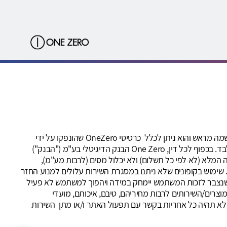
שירות OneZero קאשבק ("השירות") ניתן על-ידי חברת קאשדו טכנולוגיות בע"מ, מנוהל על ידיה ובאחריותה הבלעדית. השירות מותנה בהרשמה מראש והוא ניתן לכלל כרטיסי OneZero שהונפקו על ידי
ישראכרט בע"מ *רכישות בכרטיסי ישראכרט מקומי/דיירקט מקומי (המיועדים לשימוש בארץ בלבד) יאפשרו לבצע רכישה בבתי עסק בארץ בלבד. בכפוף לכל דין, One Zero הבנק הדיגיטלי בע"מ ("הבנק")
המלא (לא לפי כל תשלום) ולא יכלול מסים (לרבות מע"מ),
ה. שימוש בקופונים שלא ניתנו במסגרת השירות עלולים למנוע החזר
ות (cookies) לפני המעבר לאתר הקניות. ההחזר הכספי שנצבר לזכות המשתמש יימחק במידה ויהפוך למשתמש לא פעיל
רנט והמוצרים/השירותים לרבות מחיריהם, טיבם, איכותם, מועדי
לא תהיה כל אחריות בקשר עם תפעול האתר ו/או מתן השירות