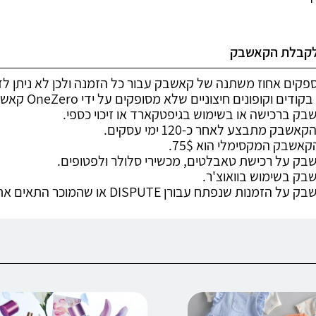
לקבלת הקאשבק
ספקים אחוז משתנה של קאשבק עבור כל הזמנה ולכן לא ניתן ל
ם וקופונים חיצוניים שלא מסופקים על ידי OneZero קאשבק עלול למנוע קבלת קאשבק.
שבק ברכישה או בשימוש בגיפטקארד או זיכוי כספי.
אשבק מתבצע לאחר כ-120 ימי עסקים.
קאשבק המקסימלי הוא 75$.
אשבק על רכישת טאבלטים, מכשירי סלולר ולפטופים.
שבק בשימוש בוואוצ'ר.
נות שנפתח עבורן DISPUTE או שהמוכר התאים את המחיר לאחר הוספת המוצר לסל.