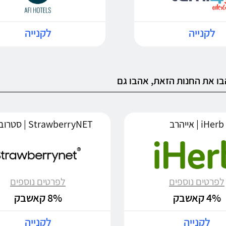
לקנייה
לקנייה
ו את החנות הזאת, אהבו גם
iHerb | אייהרב
StrawberryNET | סטרוברינט
לפרטים נוספים
לפרטים נוספים
4% קאשבק
8% קאשבק
לקנייה
לקנייה