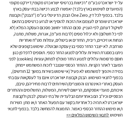
על יד ישראכרט בע"מ *רכישות בכרטיסי ישראכרט מקומי/דיירקט מקומי
(המיועדים לשימוש בארץ בלבד) יאפשרו לבצע רכישה בבתי עסק בארץ
בלבד. בכפוף לכל דין, One Zero הבנק הדיגיטלי בע"מ ("הבנק") וקבוצת
ישראכרט שומרים לעצמם את הזכות להוסיף או לגרוע כרטיסים בהתאם
לשיקול דעתם, לפי העניין. סכום ההחזר יחושב מסכום העסקה המלא (לא
לפי כל תשלום) ולא יכלול מסים (לרבות מע"מ), אגרות, משלוח, מתנה,
הנחות או זיכויים, ריבית, החזרים או ביטולים, עמלות מט"ח ואחריות
מורחבת. לא ייצבר החזר כספי בגין עסקה שבוטלה. שימוש בקופונים שלא
ניתנו במסגרת השירות עלולים למנוע החזר כספי. תוספים לדפדפן כגון
חוסם פרסומות עלולים למנוע החזר מומלץ למחוק עוגיות (cookies) לפני
המעבר לאתר הקניות. ההחזר הכספי שנצבר לזכות המשתמש יימחק
במידה ויהפוך למשתמש לא פעיל (אי שימוש בשירות במשך 12 חודשים),
בכפוף לתנאי השימוש. הבנק וקבוצת ישראכרט אינם צד לעסקאות עם בתי
העסק באתרי האינטרנט והמוצרים/השירותים לרבות מחיריהם, טיבם,
איכותם, מועדי אספקתם, הרישום לשירות, המשלוח, התשלומים וההחזרים
הכספיים וכיו"ב הם באחריותם הבלעדית של בתי העסק. לבנק ולקבוצת
ישראכרט לא תהיה כל אחריות בקשר עם תפעול האתר ו/או מתן השירות
ו/או מימוש ההחזר הכספי כאמור. התמונות להמחשה בלבד. בכפוף לתנאי
השימוש
לתנאי השימוש המלאים >>