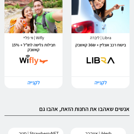
Libra | ליברה
Wifly | ווי פליי
ביטוח רכב אונליין + 36₪ קאשבק
חבילות גלישה לחו"ל + 15%
קאשבק
לקנייה
לקנייה
אנשים שאהבו את החנות הזאת, אהבו גם
StrawberryNET | סטרוברינט
iHerb | אייהרב