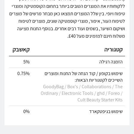
ללקוחותיו את המוצרים הטובים ביותר בתחום הקוסמטיקה ומוצרי
טיפוח ויופי. בין שלל המוצרים תמצאו כאן מבחר מרשים של מוצרים
לטיפוח העור, איפור, מוצרי קוסמטיקה שונים, מוצרים לטיפוח
ושיקום השיער, בשמים ועוד רבים אחרים. בנוסף החנות מציעה
משלוח חינם למזמינים מעל £40.
קטגוריה
קאשבק
הזמנה רגילה
5%
שימוש בקופון / קוד הנחה של החנות ומוצרים
0.75%
השייכים לקטגוריות הבאות:
GoodyBag / Box's / Collaborations / The
Ordinary / Electronic Tools / ghd / Foreo /
Cult Beauty Starter Kits
שימוש בגיפטקארד
0%