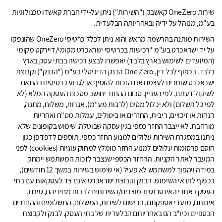
שירות OneZero קאשבק ("השירות") ניתן על-ידי חברת קאשדו טכנולוגיות
בע"מ, מנוהל על ידיה ובאחריותה הבלעדית.
השירות מותנה בהרשמה מראש והוא ניתן לכלל כרטיסי OneZero שהונפקו
על יד ישראכרט בע"מ *רכישות בכרטיסי ישראכרט מקומי/דיירקט מקומי
(המיועדים לשימוש בארץ בלבד) יאפשרו לבצע רכישה בבתי עסק בארץ
בלבד. בכפוף לכל דין, One Zero הבנק הדיגיטלי בע"מ ("הבנק") וקבוצת
ישראכרט שומרים לעצמם את הזכות להוסיף או לגרוע כרטיסים בהתאם
לשיקול דעתם, לפי העניין. סכום ההחזר יחושב מסכום העסקה המלא (לא
לפי כל תשלום) ולא יכלול מסים (לרבות מע"מ), אגרות, משלוח, מתנה,
הנחות או זיכויים, ריבית, החזרים או ביטולים, עמלות מט"ח ואחריות
מורחבת. לא ייצבר החזר כספי בגין עסקה שבוטלה. שימוש בקופונים שלא
ניתנו במסגרת השירות עלולים למנוע החזר כספי. תוספים לדפדפן כגון
חוסם פרסומות עלולים למנוע החזר מומלץ למחוק עוגיות (cookies) לפני
המעבר לאתר הקניות. ההחזר הכספי שנצבר לזכות המשתמש יימחק
במידה ויהפוך למשתמש לא פעיל (אי שימוש בשירות במשך 12 חודשים),
בכפוף לתנאי השימוש. הבנק וקבוצת ישראכרט אינם צד לעסקאות עם בתי
העסק באתרי האינטרנט והמוצרים/השירותים לרבות מחיריהם, טיבם,
איכותם, מועדי אספקתם, הרישום לשירות, המשלוח, התשלומים וההחזרים
הכספיים וכיו"ב הם באחריותם הבלעדית של בתי העסק. לבנק ולקבוצת