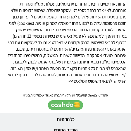
הנחות או זיכויים, ריבית, החזרים או ביטולים, עמלות מט"ח ואחריות
מורחבת. לא ייצבר החזר כספי בגין עסקה שבוטלה. שימוש בקופונים שלא
ניתנו במסגרת השירות עלולים למנוע החזר כספי. תוספים לדפדפן כגון
חוסם פרסומות עלולים למנוע החזר מומלץ למחוק עוגיות (cookies) לפני
המעבר לאתר הקניות. ההחזר הכספי שנצבר לזכות המשתמש יימחק
במידה ויהפוך למשתמש לא פעיל (אי שימוש בשירות במשך 12 חודשים),
בכפוף לתנאי השימוש. הבנק וקבוצת ישראכרט אינם צד לעסקאות עם בתי
העסק באתרי האינטרנט והמוצרים/השירותים לרבות מחיריהם, טיבם,
איכותם, מועדי אספקתם, הרישום לשירות, המשלוח, התשלומים וההחזרים
הכספיים וכיו"ב הם באחריותם הבלעדית של בתי העסק. לבנק ולקבוצת
ישראכרט לא תהיה כל אחריות בקשר עם תפעול האתר ו/או מתן השירות
ו/או מימוש ההחזר הכספי כאמור. התמונות להמחשה בלבד. בכפוף לתנאי
השימוש
לתנאי השימוש המלאים >>
אתר "OneZero קאשבק" מנוהל ע"י חברת קאשדו טכנולוגיות בע"מ
כל החנויות
הורדת התוסף