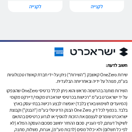
לקנייה
לקנייה
חשוב לדעת:
שירות OneZero קאשבק ("השירות") ניתן על-ידי חברת קאשדו טכנולוגיות
בע"מ, מנוהל על ידיה ובאחריותה הבלעדית.
השירות מותנה בהרשמה מראש והוא ניתן לכלל כרטיסי OneZero שהונפקו
על יד ישראכרט בע"מ *רכישות בכרטיסי ישראכרט מקומי/דיירקט מקומי
(המיועדים לשימוש בארץ בלבד) יאפשרו לבצע רכישה בבתי עסק בארץ
בלבד. בכפוף לכל דין, One Zero הבנק הדיגיטלי בע"מ ("הבנק") וקבוצת
ישראכרט שומרים לעצמם את הזכות להוסיף או לגרוע כרטיסים בהתאם
לשיקול דעתם, לפי העניין. סכום ההחזר יחושב מסכום העסקה המלא (לא
לפי כל תשלום) ולא יכלול מסים (לרבות מע"מ), אגרות, משלוח, מתנה,