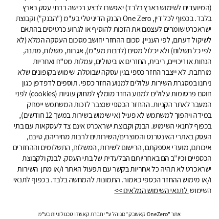
(המיועדים לשימוש בארץ בלבד) יאפשרו לבצע רכישה בבתי עסק בארץ
בלבד. בכפוף לכל דין, One Zero הבנק הדיגיטלי בע"מ ("הבנק") וקבוצת
ישראכרט שומרים לעצמם את הזכות להוסיף או לגרוע כרטיסים בהתאם
לשיקול דעתם, לפי העניין. סכום ההחזר יחושב מסכום העסקה המלא (לא
לפי כל תשלום) ולא יכלול מסים (לרבות מע"מ), אגרות, משלוח, מתנה,
הנחות או זיכויים, ריבית, החזרים או ביטולים, עמלות מט"ח ואחריות
מורחבת. לא ייצבר החזר כספי בגין עסקה שבוטלה. שימוש בקופונים שלא
ניתנו במסגרת השירות עלולים למנוע החזר כספי. תוספים לדפדפן כגון
חוסם פרסומות עלולים למנוע החזר מומלץ למחוק עוגיות (cookies) לפני
המעבר לאתר הקניות. ההחזר הכספי שנצבר לזכות המשתמש יימחק
במידה ויהפוך למשתמש לא פעיל (אי שימוש בשירות במשך 12 חודשים),
בכפוף לתנאי השימוש. הבנק וקבוצת ישראכרט אינם צד לעסקאות עם בתי
העסק באתרי האינטרנט והמוצרים/השירותים לרבות מחיריהם, טיבם,
איכותם, מועדי אספקתם, הרישום לשירות, המשלוח, התשלומים וההחזרים
הכספיים וכיו"ב הם באחריותם הבלעדית של בתי העסק. לבנק ולקבוצת
ישראכרט לא תהיה כל אחריות בקשר עם תפעול האתר ו/או מתן השירות
ו/או מימוש ההחזר הכספי כאמור. התמונות להמחשה בלבד. בכפוף לתנאי
השימוש
לתנאי השימוש המלאים >>
אתר "OneZero קאשבק" מנוהל ע"י חברת קאשדו טכנולוגיות בע"מ