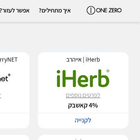
איך מתחילים?
אפשר לעזור?
iHerb | אייהרב
trawberryNET
לפרטים נוספים
ל
4% קאשבק
לקנייה