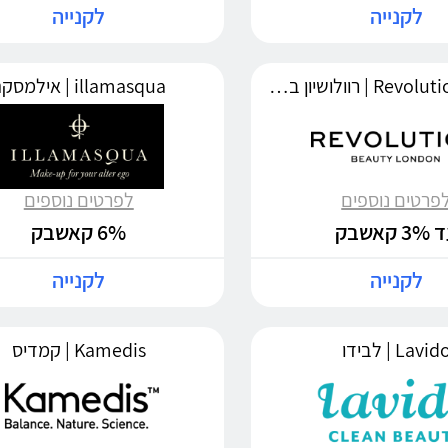
לקנייה
לקנייה
Revolution Beauty | רוולושיון ביוטי
illamasqua | אילמסקה
פרטים נוספים
לפרטים נוספים
3 קאשבק
6% קאשבק
לקנייה
לקנייה
Lavid | לבידו
Kamedis | קמדיס