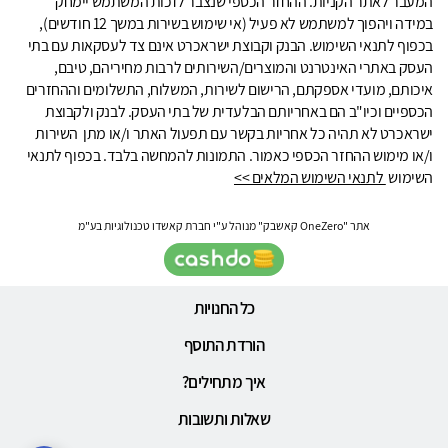
המעבר לאתר הקניות. ההחזר הכספי שנצבר לזכות המשתמש יימחק
במידה ויהפוך למשתמש לא פעיל (אי שימוש בשירות במשך 12 חודשים),
בכפוף לתנאי השימוש. הבנק וקבוצת ישראכרט אינם צד לעסקאות עם בתי
העסק באתרי האינטרנט והמוצרים/השירותים לרבות מחיריהם, טיבם,
איכותם, מועדי אספקתם, הרישום לשירות, המשלוח, התשלומים וההחזרים
הכספיים וכיו"ב הם באחריותם הבלעדית של בתי העסק. לבנק ולקבוצת
ישראכרט לא תהיה כל אחריות בקשר עם תפעול האתר ו/או מתן השירות
ו/או מימוש ההחזר הכספי כאמור. התמונות להמחשה בלבד. בכפוף לתנאי
השימוש
לתנאי השימוש המלאים >>
אתר "OneZero קאשבק" מנוהל ע"י חברת קאשדו טכנולוגיות בע"מ
כל החנויות
הורדת התוסף
איך מתחילים?
שאלות ותשובות