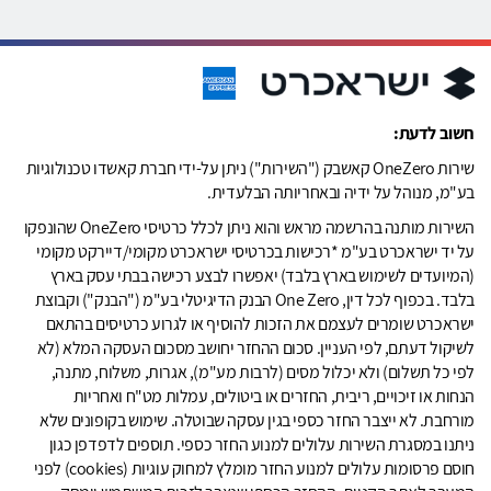
חשוב לדעת:
שירות OneZero קאשבק ("השירות") ניתן על-ידי חברת קאשדו טכנולוגיות
בע"מ, מנוהל על ידיה ובאחריותה הבלעדית.
השירות מותנה בהרשמה מראש והוא ניתן לכלל כרטיסי OneZero שהונפקו
על יד ישראכרט בע"מ *רכישות בכרטיסי ישראכרט מקומי/דיירקט מקומי
(המיועדים לשימוש בארץ בלבד) יאפשרו לבצע רכישה בבתי עסק בארץ
בלבד. בכפוף לכל דין, One Zero הבנק הדיגיטלי בע"מ ("הבנק") וקבוצת
ישראכרט שומרים לעצמם את הזכות להוסיף או לגרוע כרטיסים בהתאם
לשיקול דעתם, לפי העניין. סכום ההחזר יחושב מסכום העסקה המלא (לא
לפי כל תשלום) ולא יכלול מסים (לרבות מע"מ), אגרות, משלוח, מתנה,
הנחות או זיכויים, ריבית, החזרים או ביטולים, עמלות מט"ח ואחריות
מורחבת. לא ייצבר החזר כספי בגין עסקה שבוטלה. שימוש בקופונים שלא
ניתנו במסגרת השירות עלולים למנוע החזר כספי. תוספים לדפדפן כגון
חוסם פרסומות עלולים למנוע החזר מומלץ למחוק עוגיות (cookies) לפני