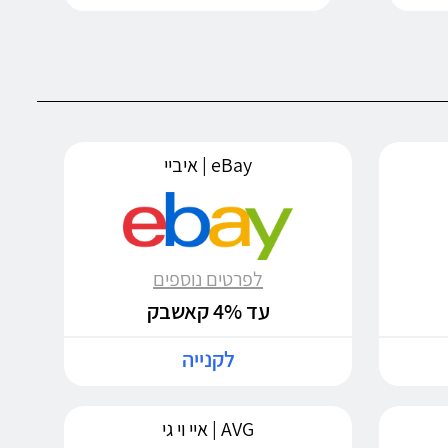
eBay | איביי
לפרטים נוספים
עד 4% קאשבק
לקנייה
AVG | איי וי גי