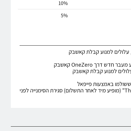
10%
5%
דרך OneZero קאשבק
 ששולמו באמצעות פייפאל
• לאחר ביצוע התשלום יש להמתין עד אשר יופיע עמוד "Thank you page" (מופיע מיד לאחר התשלום) סגירת הסימנייה לפני