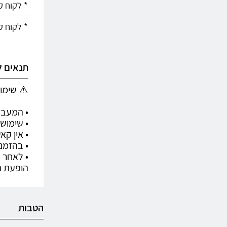
* לקוח קי
* לקוח ק
תנאים 
⚠️ שימוש בקוד
• המעבר 
• שימוש בקודים
• אין ק
• בהזמנ
הופעת ה
הטבות