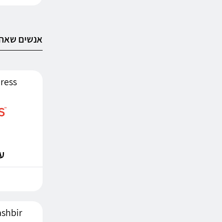
אנשים שאהב
AliExpress
עד %
365mashbir 