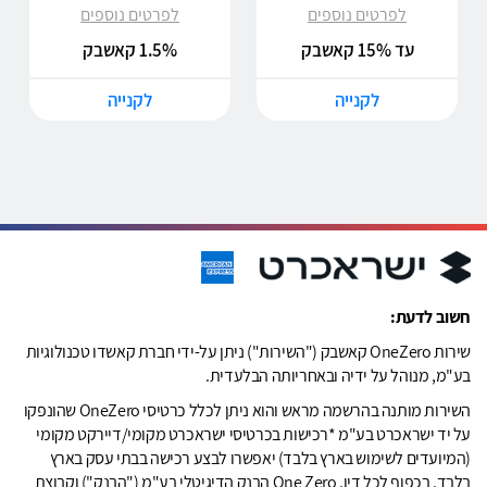
לפרטים נוספים
לפרטים נוספים
עד 15% קאשבק
1.5% קאשבק
לקנייה
לקנייה
חשוב לדעת:
שירות OneZero קאשבק ("השירות") ניתן על-ידי חברת קאשדו טכנולוגיות
בע"מ, מנוהל על ידיה ובאחריותה הבלעדית.
השירות מותנה בהרשמה מראש והוא ניתן לכלל כרטיסי OneZero שהונפקו
על יד ישראכרט בע"מ *רכישות בכרטיסי ישראכרט מקומי/דיירקט מקומי
(המיועדים לשימוש בארץ בלבד) יאפשרו לבצע רכישה בבתי עסק בארץ
בלבד. בכפוף לכל דין, One Zero הבנק הדיגיטלי בע"מ ("הבנק") וקבוצת