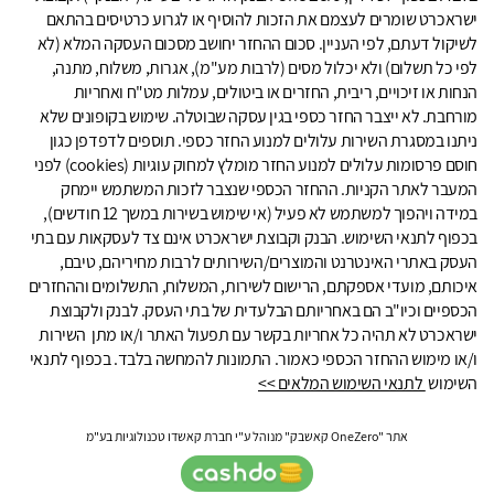
ישראכרט שומרים לעצמם את הזכות להוסיף או לגרוע כרטיסים בהתאם
לשיקול דעתם, לפי העניין. סכום ההחזר יחושב מסכום העסקה המלא (לא
לפי כל תשלום) ולא יכלול מסים (לרבות מע"מ), אגרות, משלוח, מתנה,
הנחות או זיכויים, ריבית, החזרים או ביטולים, עמלות מט"ח ואחריות
מורחבת. לא ייצבר החזר כספי בגין עסקה שבוטלה. שימוש בקופונים שלא
ניתנו במסגרת השירות עלולים למנוע החזר כספי. תוספים לדפדפן כגון
חוסם פרסומות עלולים למנוע החזר מומלץ למחוק עוגיות (cookies) לפני
המעבר לאתר הקניות. ההחזר הכספי שנצבר לזכות המשתמש יימחק
במידה ויהפוך למשתמש לא פעיל (אי שימוש בשירות במשך 12 חודשים),
בכפוף לתנאי השימוש. הבנק וקבוצת ישראכרט אינם צד לעסקאות עם בתי
העסק באתרי האינטרנט והמוצרים/השירותים לרבות מחיריהם, טיבם,
איכותם, מועדי אספקתם, הרישום לשירות, המשלוח, התשלומים וההחזרים
הכספיים וכיו"ב הם באחריותם הבלעדית של בתי העסק. לבנק ולקבוצת
ישראכרט לא תהיה כל אחריות בקשר עם תפעול האתר ו/או מתן השירות
ו/או מימוש ההחזר הכספי כאמור. התמונות להמחשה בלבד. בכפוף לתנאי
השימוש
לתנאי השימוש המלאים >>
אתר "OneZero קאשבק" מנוהל ע"י חברת קאשדו טכנולוגיות בע"מ