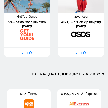
Asos | אסוס
GetYourGuide
קולקציית קיץ טרנדית + עד 4%
אטרקציות ברחבי העולם + 5%
קאשבק
קאשבק
לקנייה
לקנייה
אנשים שאהבו את החנות הזאת, אהבו גם
AliExpress | אליאקספרס
Temu | טמו