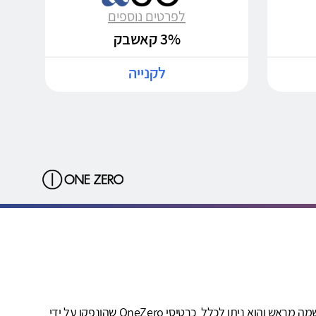
לפרטים נוספים
3% קאשבק
לקנייה
שירות OneZero קאשבק ("השירות") ניתן על-ידי חברת קאשדו טכנולוגיות בע"מ, מנוהל על ידיה ובאחריותה הבלעדית. השירות מותנה בהרשמה מראש והוא ניתן לכלל כרטיסי OneZero שהונפקו על ידי