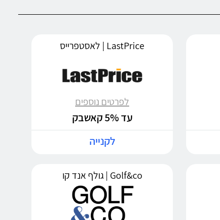
LastPrice | לאסטפרייס
לפרטים נוספים
עד 5% קאשבק
לקנייה
Golf&co | גולף אנד קו