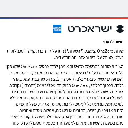
חשוב לדעת:
שירות OneZero קאשבק ("השירות") ניתן על-ידי חברת קאשדו טכנולוגיות
בע"מ, מנוהל על ידיה ובאחריותה הבלעדית.
השירות מותנה בהרשמה מראש והוא ניתן לכלל כרטיסי OneZero שהונפקו
על יד ישראכרט בע"מ *רכישות בכרטיסי ישראכרט מקומי/דיירקט מקומי
(המיועדים לשימוש בארץ בלבד) יאפשרו לבצע רכישה בבתי עסק בארץ
בלבד. בכפוף לכל דין, One Zero הבנק הדיגיטלי בע"מ ("הבנק") וקבוצת
ישראכרט שומרים לעצמם את הזכות להוסיף או לגרוע כרטיסים בהתאם
לשיקול דעתם, לפי העניין. סכום ההחזר יחושב מסכום העסקה המלא (לא
לפי כל תשלום) ולא יכלול מסים (לרבות מע"מ), אגרות, משלוח, מתנה,
הנחות או זיכויים, ריבית, החזרים או ביטולים, עמלות מט"ח ואחריות
מורחבת. לא ייצבר החזר כספי בגין עסקה שבוטלה. שימוש בקופונים שלא
ניתנו במסגרת השירות עלולים למנוע החזר כספי. תוספים לדפדפן כגון