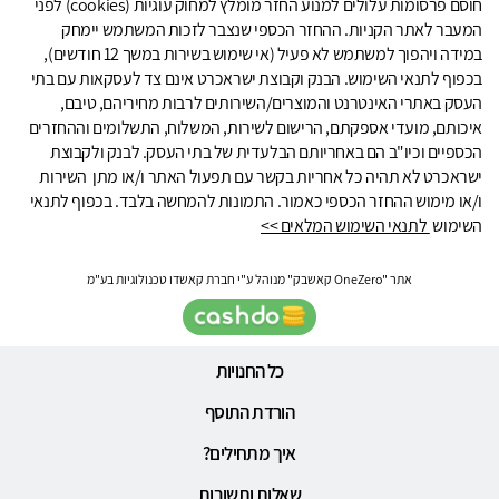
חוסם פרסומות עלולים למנוע החזר מומלץ למחוק עוגיות (cookies) לפני
המעבר לאתר הקניות. ההחזר הכספי שנצבר לזכות המשתמש יימחק
במידה ויהפוך למשתמש לא פעיל (אי שימוש בשירות במשך 12 חודשים),
בכפוף לתנאי השימוש. הבנק וקבוצת ישראכרט אינם צד לעסקאות עם בתי
העסק באתרי האינטרנט והמוצרים/השירותים לרבות מחיריהם, טיבם,
איכותם, מועדי אספקתם, הרישום לשירות, המשלוח, התשלומים וההחזרים
הכספיים וכיו"ב הם באחריותם הבלעדית של בתי העסק. לבנק ולקבוצת
ישראכרט לא תהיה כל אחריות בקשר עם תפעול האתר ו/או מתן השירות
ו/או מימוש ההחזר הכספי כאמור. התמונות להמחשה בלבד. בכפוף לתנאי
השימוש
לתנאי השימוש המלאים >>
אתר "OneZero קאשבק" מנוהל ע"י חברת קאשדו טכנולוגיות בע"מ
כל החנויות
הורדת התוסף
איך מתחילים?
שאלות ותשובות