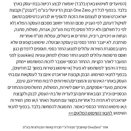
(המיועדים לשימוש בארץ בלבד) יאפשרו לבצע רכישה בבתי עסק בארץ
בלבד. בכפוף לכל דין, One Zero הבנק הדיגיטלי בע"מ ("הבנק") וקבוצת
ישראכרט שומרים לעצמם את הזכות להוסיף או לגרוע כרטיסים בהתאם
לשיקול דעתם, לפי העניין. סכום ההחזר יחושב מסכום העסקה המלא (לא
לפי כל תשלום) ולא יכלול מסים (לרבות מע"מ), אגרות, משלוח, מתנה,
הנחות או זיכויים, ריבית, החזרים או ביטולים, עמלות מט"ח ואחריות
מורחבת. לא ייצבר החזר כספי בגין עסקה שבוטלה. שימוש בקופונים שלא
ניתנו במסגרת השירות עלולים למנוע החזר כספי. תוספים לדפדפן כגון
חוסם פרסומות עלולים למנוע החזר מומלץ למחוק עוגיות (cookies) לפני
המעבר לאתר הקניות. ההחזר הכספי שנצבר לזכות המשתמש יימחק
במידה ויהפוך למשתמש לא פעיל (אי שימוש בשירות במשך 12 חודשים),
בכפוף לתנאי השימוש. הבנק וקבוצת ישראכרט אינם צד לעסקאות עם בתי
העסק באתרי האינטרנט והמוצרים/השירותים לרבות מחיריהם, טיבם,
איכותם, מועדי אספקתם, הרישום לשירות, המשלוח, התשלומים וההחזרים
הכספיים וכיו"ב הם באחריותם הבלעדית של בתי העסק. לבנק ולקבוצת
ישראכרט לא תהיה כל אחריות בקשר עם תפעול האתר ו/או מתן השירות
ו/או מימוש ההחזר הכספי כאמור. התמונות להמחשה בלבד. בכפוף לתנאי
השימוש
לתנאי השימוש המלאים >>
אתר "OneZero קאשבק" מנוהל ע"י חברת קאשדו טכנולוגיות בע"מ