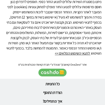
ניתנו במסגרת השירות עלולים למנוע החזר כספי. תוספים לדפדפן כגון
חוסם פרסומות עלולים למנוע החזר מומלץ למחוק עוגיות (cookies) לפני
המעבר לאתר הקניות. ההחזר הכספי שנצבר לזכות המשתמש יימחק
במידה ויהפוך למשתמש לא פעיל (אי שימוש בשירות במשך 12 חודשים),
בכפוף לתנאי השימוש. הבנק וקבוצת ישראכרט אינם צד לעסקאות עם בתי
העסק באתרי האינטרנט והמוצרים/השירותים לרבות מחיריהם, טיבם,
איכותם, מועדי אספקתם, הרישום לשירות, המשלוח, התשלומים וההחזרים
הכספיים וכיו"ב הם באחריותם הבלעדית של בתי העסק. לבנק ולקבוצת
ישראכרט לא תהיה כל אחריות בקשר עם תפעול האתר ו/או מתן השירות
ו/או מימוש ההחזר הכספי כאמור. התמונות להמחשה בלבד. בכפוף לתנאי
השימוש
לתנאי השימוש המלאים >>
אתר "OneZero קאשבק" מנוהל ע"י חברת קאשדו טכנולוגיות בע"מ
כל החנויות
הורדת התוסף
איך מתחילים?