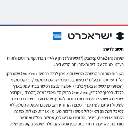
חשוב לדעת:
שירות OneZero קאשבק ("השירות") ניתן על-ידי חברת קאשדו טכנולוגיות
בע"מ, מנוהל על ידיה ובאחריותה הבלעדית.
השירות מותנה בהרשמה מראש והוא ניתן לכלל כרטיסי OneZero שהונפקו
על יד ישראכרט בע"מ *רכישות בכרטיסי ישראכרט מקומי/דיירקט מקומי
(המיועדים לשימוש בארץ בלבד) יאפשרו לבצע רכישה בבתי עסק בארץ
בלבד. בכפוף לכל דין, One Zero הבנק הדיגיטלי בע"מ ("הבנק") וקבוצת
ישראכרט שומרים לעצמם את הזכות להוסיף או לגרוע כרטיסים בהתאם
לשיקול דעתם, לפי העניין. סכום ההחזר יחושב מסכום העסקה המלא (לא
לפי כל תשלום) ולא יכלול מסים (לרבות מע"מ), אגרות, משלוח, מתנה,
הנחות או זיכויים, ריבית, החזרים או ביטולים, עמלות מט"ח ואחריות
מורחבת. לא ייצבר החזר כספי בגין עסקה שבוטלה. שימוש בקופונים שלא