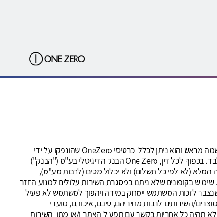
שירות OneZero קאשבק ("השירות") ניתן על-ידי חברת קאשדו טכנולוגיות בע"מ, מנוהל על ידיה ובאחריותה הבלעדית. השירות מותנה בהרשמה מראש והוא ניתן לכלל כרטיסי OneZero שהונפקו על ידי
ישראכרט בע"מ *רכישות בכרטיסי ישראכרט מקומי/דיירקט מקומי (המיועדים לשימוש בארץ בלבד) יאפשרו לבצע רכישה בבתי עסק בארץ בלבד. בכפוף לכל דין, One Zero הבנק הדיגיטלי בע"מ ("הבנק")
המלא (לא לפי כל תשלום) ולא יכלול מסים (לרבות מע"מ),
ה. שימוש בקופונים שלא ניתנו במסגרת השירות עלולים למנוע החזר
ות (cookies) לפני המעבר לאתר הקניות. ההחזר הכספי שנצבר לזכות המשתמש יימחק במידה ויהפוך למשתמש לא פעיל
רנט והמוצרים/השירותים לרבות מחיריהם, טיבם, איכותם, מועדי
לא תהיה כל אחריות בקשר עם תפעול האתר ו/או מתן השירות