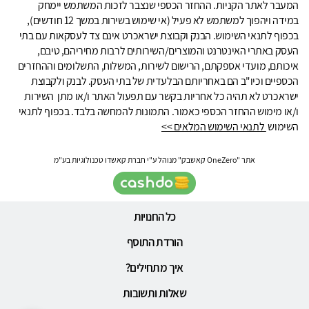
המעבר לאתר הקניות. ההחזר הכספי שנצבר לזכות המשתמש יימחק
במידה ויהפוך למשתמש לא פעיל (אי שימוש בשירות במשך 12 חודשים),
בכפוף לתנאי השימוש. הבנק וקבוצת ישראכרט אינם צד לעסקאות עם בתי
העסק באתרי האינטרנט והמוצרים/השירותים לרבות מחיריהם, טיבם,
איכותם, מועדי אספקתם, הרישום לשירות, המשלוח, התשלומים וההחזרים
הכספיים וכיו"ב הם באחריותם הבלעדית של בתי העסק. לבנק ולקבוצת
ישראכרט לא תהיה כל אחריות בקשר עם תפעול האתר ו/או מתן השירות
ו/או מימוש ההחזר הכספי כאמור. התמונות להמחשה בלבד. בכפוף לתנאי
השימוש
לתנאי השימוש המלאים >>
אתר "OneZero קאשבק" מנוהל ע"י חברת קאשדו טכנולוגיות בע"מ
כל החנויות
הורדת התוסף
איך מתחילים?
שאלות ותשובות