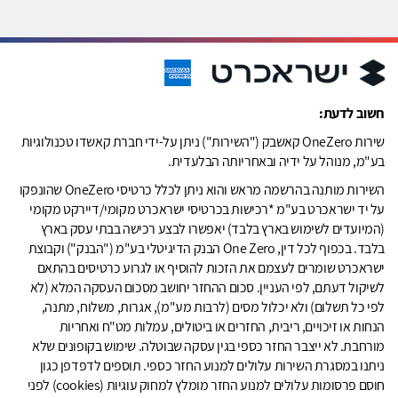
חשוב לדעת:
שירות OneZero קאשבק ("השירות") ניתן על-ידי חברת קאשדו טכנולוגיות
בע"מ, מנוהל על ידיה ובאחריותה הבלעדית.
השירות מותנה בהרשמה מראש והוא ניתן לכלל כרטיסי OneZero שהונפקו
על יד ישראכרט בע"מ *רכישות בכרטיסי ישראכרט מקומי/דיירקט מקומי
(המיועדים לשימוש בארץ בלבד) יאפשרו לבצע רכישה בבתי עסק בארץ
בלבד. בכפוף לכל דין, One Zero הבנק הדיגיטלי בע"מ ("הבנק") וקבוצת
ישראכרט שומרים לעצמם את הזכות להוסיף או לגרוע כרטיסים בהתאם
לשיקול דעתם, לפי העניין. סכום ההחזר יחושב מסכום העסקה המלא (לא
לפי כל תשלום) ולא יכלול מסים (לרבות מע"מ), אגרות, משלוח, מתנה,
הנחות או זיכויים, ריבית, החזרים או ביטולים, עמלות מט"ח ואחריות
מורחבת. לא ייצבר החזר כספי בגין עסקה שבוטלה. שימוש בקופונים שלא
ניתנו במסגרת השירות עלולים למנוע החזר כספי. תוספים לדפדפן כגון
חוסם פרסומות עלולים למנוע החזר מומלץ למחוק עוגיות (cookies) לפני