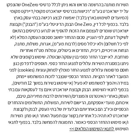
השירות מותנה בהרשמה מראש והוא ניתן לכלל כרטיסי OneZero שהונפקו
על יד ישראכרט בע"מ *רכישות בכרטיסי ישראכרט מקומי/דיירקט מקומי
(המיועדים לשימוש בארץ בלבד) יאפשרו לבצע רכישה בבתי עסק בארץ
בלבד. בכפוף לכל דין, One Zero הבנק הדיגיטלי בע"מ ("הבנק") וקבוצת
ישראכרט שומרים לעצמם את הזכות להוסיף או לגרוע כרטיסים בהתאם
לשיקול דעתם, לפי העניין. סכום ההחזר יחושב מסכום העסקה המלא (לא
לפי כל תשלום) ולא יכלול מסים (לרבות מע"מ), אגרות, משלוח, מתנה,
הנחות או זיכויים, ריבית, החזרים או ביטולים, עמלות מט"ח ואחריות
מורחבת. לא ייצבר החזר כספי בגין עסקה שבוטלה. שימוש בקופונים שלא
ניתנו במסגרת השירות עלולים למנוע החזר כספי. תוספים לדפדפן כגון
חוסם פרסומות עלולים למנוע החזר מומלץ למחוק עוגיות (cookies) לפני
המעבר לאתר הקניות. ההחזר הכספי שנצבר לזכות המשתמש יימחק
במידה ויהפוך למשתמש לא פעיל (אי שימוש בשירות במשך 12 חודשים),
בכפוף לתנאי השימוש. הבנק וקבוצת ישראכרט אינם צד לעסקאות עם בתי
העסק באתרי האינטרנט והמוצרים/השירותים לרבות מחיריהם, טיבם,
איכותם, מועדי אספקתם, הרישום לשירות, המשלוח, התשלומים וההחזרים
הכספיים וכיו"ב הם באחריותם הבלעדית של בתי העסק. לבנק ולקבוצת
ישראכרט לא תהיה כל אחריות בקשר עם תפעול האתר ו/או מתן השירות
ו/או מימוש ההחזר הכספי כאמור. התמונות להמחשה בלבד. בכפוף לתנאי
השימוש
לתנאי השימוש המלאים >>