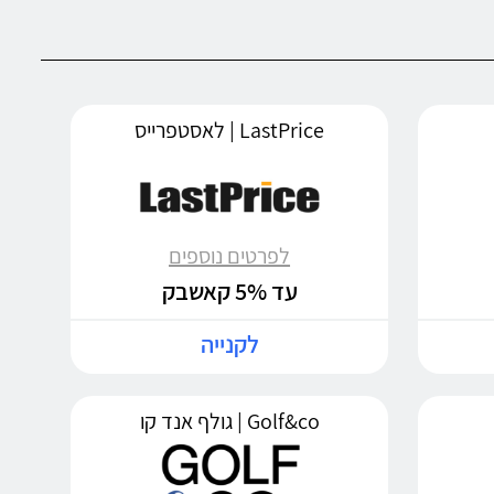
LastPrice | לאסטפרייס
לפרטים נוספים
עד 5% קאשבק
לקנייה
Golf&co | גולף אנד קו