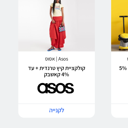
Asos | אסוס
כל מה שצריך לבית + עד 5%
קולקציית קיץ טרנדית + עד
4% קאשבק
לקנייה