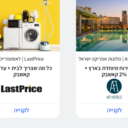
שראל
LastPrice | לאסטפרייס
ירוח מיוחדת בארץ +
2% קאשבק
קאשבק
לקנייה
לקנייה