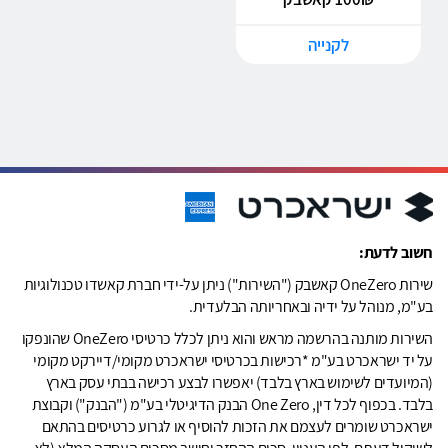
לקנייה
חשוב לדעת:
שירות OneZero קאשבק ("השירות") ניתן על-ידי חברת קאשדו טכנולוגיות
בע"מ, מנוהל על ידיה ובאחריותה הבלעדית.
השירות מותנה בהרשמה מראש והוא ניתן לכלל כרטיסי OneZero שהונפקו
על יד ישראכרט בע"מ *רכישות בכרטיסי ישראכרט מקומי/דיירקט מקומי
(המיועדים לשימוש בארץ בלבד) יאפשרו לבצע רכישה בבתי עסק בארץ
בלבד. בכפוף לכל דין, One Zero הבנק הדיגיטלי בע"מ ("הבנק") וקבוצת
ישראכרט שומרים לעצמם את הזכות להוסיף או לגרוע כרטיסים בהתאם