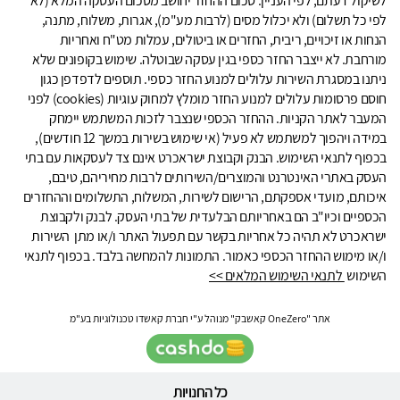
לשיקול דעתם, לפי העניין. סכום ההחזר יחושב מסכום העסקה המלא (לא
לפי כל תשלום) ולא יכלול מסים (לרבות מע"מ), אגרות, משלוח, מתנה,
הנחות או זיכויים, ריבית, החזרים או ביטולים, עמלות מט"ח ואחריות
מורחבת. לא ייצבר החזר כספי בגין עסקה שבוטלה. שימוש בקופונים שלא
ניתנו במסגרת השירות עלולים למנוע החזר כספי. תוספים לדפדפן כגון
חוסם פרסומות עלולים למנוע החזר מומלץ למחוק עוגיות (cookies) לפני
המעבר לאתר הקניות. ההחזר הכספי שנצבר לזכות המשתמש יימחק
במידה ויהפוך למשתמש לא פעיל (אי שימוש בשירות במשך 12 חודשים),
בכפוף לתנאי השימוש. הבנק וקבוצת ישראכרט אינם צד לעסקאות עם בתי
העסק באתרי האינטרנט והמוצרים/השירותים לרבות מחיריהם, טיבם,
איכותם, מועדי אספקתם, הרישום לשירות, המשלוח, התשלומים וההחזרים
הכספיים וכיו"ב הם באחריותם הבלעדית של בתי העסק. לבנק ולקבוצת
ישראכרט לא תהיה כל אחריות בקשר עם תפעול האתר ו/או מתן השירות
ו/או מימוש ההחזר הכספי כאמור. התמונות להמחשה בלבד. בכפוף לתנאי
השימוש
לתנאי השימוש המלאים >>
אתר "OneZero קאשבק" מנוהל ע"י חברת קאשדו טכנולוגיות בע"מ
כל החנויות