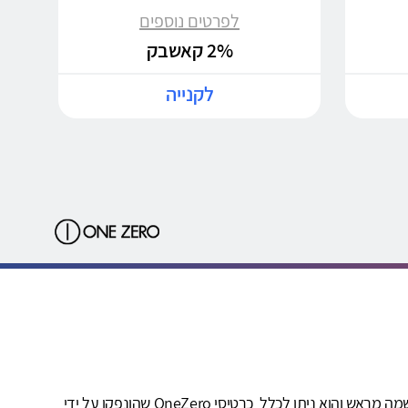
לפרטים נוספים
2% קאשבק
לקנייה
שירות OneZero קאשבק ("השירות") ניתן על-ידי חברת קאשדו טכנולוגיות בע"מ, מנוהל על ידיה ובאחריותה הבלעדית. השירות מותנה בהרשמה מראש והוא ניתן לכלל כרטיסי OneZero שהונפקו על ידי