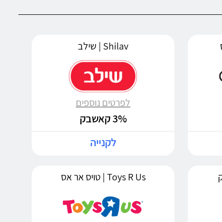
Shilav | שילב
לפרטים נוספים
3% קאשבק
לקנייה
Toys R Us | טויס אר אס