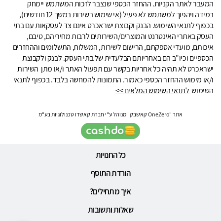
המעבר לאתר הקניות. ההחזר הכספי שנצבר לזכות המשתמש יימחק
במידה ויהפוך למשתמש לא פעיל (אי שימוש בשירות במשך 12 חודשים),
בכפוף לתנאי השימוש. הבנק וקבוצת ישראכרט אינם צד לעסקאות עם בתי
העסק באתרי האינטרנט והמוצרים/השירותים לרבות מחיריהם, טיבם,
איכותם, מועדי אספקתם, הרישום לשירות, המשלוח, התשלומים וההחזרים
הכספיים וכיו"ב הם באחריותם הבלעדית של בתי העסק. לבנק ולקבוצת
ישראכרט לא תהיה כל אחריות בקשר עם תפעול האתר ו/או מתן השירות
ו/או מימוש ההחזר הכספי כאמור. התמונות להמחשה בלבד. בכפוף לתנאי
השימוש
לתנאי השימוש המלאים >>
אתר "OneZero קאשבק" מנוהל ע"י חברת קאשדו טכנולוגיות בע"מ
כל החנויות
הורדת התוסף
איך מתחילים?
שאלות ותשובות