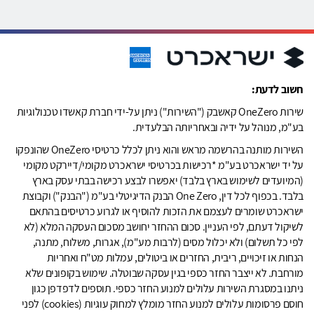
חשוב לדעת:
שירות OneZero קאשבק ("השירות") ניתן על-ידי חברת קאשדו טכנולוגיות
בע"מ, מנוהל על ידיה ובאחריותה הבלעדית.
השירות מותנה בהרשמה מראש והוא ניתן לכלל כרטיסי OneZero שהונפקו
על יד ישראכרט בע"מ *רכישות בכרטיסי ישראכרט מקומי/דיירקט מקומי
(המיועדים לשימוש בארץ בלבד) יאפשרו לבצע רכישה בבתי עסק בארץ
בלבד. בכפוף לכל דין, One Zero הבנק הדיגיטלי בע"מ ("הבנק") וקבוצת
ישראכרט שומרים לעצמם את הזכות להוסיף או לגרוע כרטיסים בהתאם
לשיקול דעתם, לפי העניין. סכום ההחזר יחושב מסכום העסקה המלא (לא
לפי כל תשלום) ולא יכלול מסים (לרבות מע"מ), אגרות, משלוח, מתנה,
הנחות או זיכויים, ריבית, החזרים או ביטולים, עמלות מט"ח ואחריות
מורחבת. לא ייצבר החזר כספי בגין עסקה שבוטלה. שימוש בקופונים שלא
ניתנו במסגרת השירות עלולים למנוע החזר כספי. תוספים לדפדפן כגון
חוסם פרסומות עלולים למנוע החזר מומלץ למחוק עוגיות (cookies) לפני