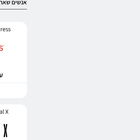
אנשים שאהב
AliExpress
עד %
minal X