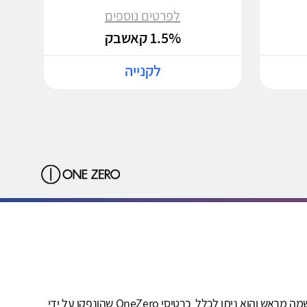
לפרטים נוספים
1.5% קאשבק
לקנייה
שירות OneZero קאשבק ("השירות") ניתן על-ידי חברת קאשדו טכנולוגיות בע"מ, מנוהל על ידיה ובאחריותה הבלעדית. השירות מותנה בהרשמה מראש והוא ניתן לכלל כרטיסי OneZero שהונפקו על ידי