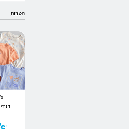
הטבות
r's