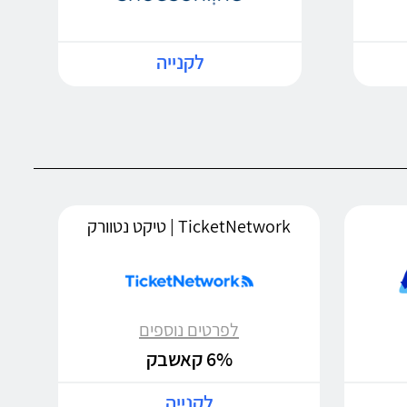
לקנייה
TicketNetwork | טיקט נטוורק
לפרטים נוספים
6% קאשבק
לקנייה