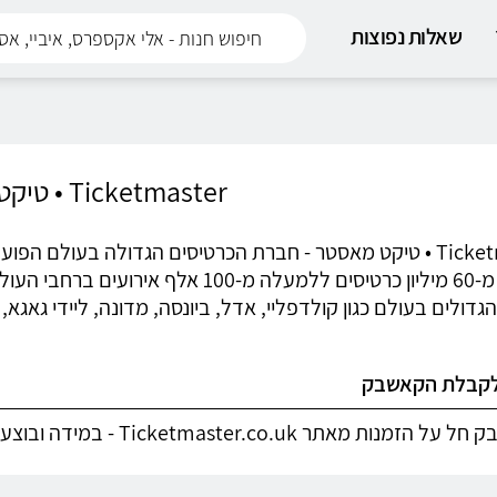
שאלות נפוצות
Ticketmaster • טיקט מאסטר
למעלה מ-60 מיליון כרטיסים ללמעלה מ-0
דולים בעולם כגון קולדפליי, אדל, ביונסה, מדונה, ליידי גאגא, ג
לקבלת הקאשבק
אתר Ticketmaster.co.uk - במידה ובוצעה החלפת מדינה ההזמנה לא תזוכה בקאשבק.