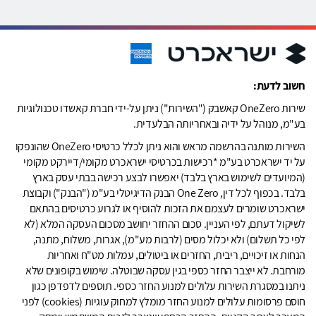
חשוב לדעת:
שירות OneZero קאשבק ("השירות") ניתן על-ידי חברת קאשדו טכנולוגיות
בע"מ, מנוהל על ידיה ובאחריותה הבלעדית.
השירות מותנה בהרשמה מראש והוא ניתן לכלל כרטיסי OneZero שהונפקו
על יד ישראכרט בע"מ *רכישות בכרטיסי ישראכרט מקומי/דיירקט מקומי
(המיועדים לשימוש בארץ בלבד) יאפשרו לבצע רכישה בבתי עסק בארץ
בלבד. בכפוף לכל דין, One Zero הבנק הדיגיטלי בע"מ ("הבנק") וקבוצת
ישראכרט שומרים לעצמם את הזכות להוסיף או לגרוע כרטיסים בהתאם
לשיקול דעתם, לפי העניין. סכום ההחזר יחושב מסכום העסקה המלא (לא
לפי כל תשלום) ולא יכלול מסים (לרבות מע"מ), אגרות, משלוח, מתנה,
הנחות או זיכויים, ריבית, החזרים או ביטולים, עמלות מט"ח ואחריות
מורחבת. לא ייצבר החזר כספי בגין עסקה שבוטלה. שימוש בקופונים שלא
ניתנו במסגרת השירות עלולים למנוע החזר כספי. תוספים לדפדפן כגון
חוסם פרסומות עלולים למנוע החזר מומלץ למחוק עוגיות (cookies) לפני