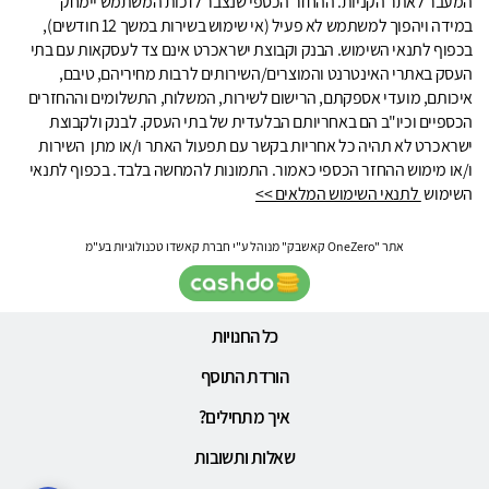
המעבר לאתר הקניות. ההחזר הכספי שנצבר לזכות המשתמש יימחק
במידה ויהפוך למשתמש לא פעיל (אי שימוש בשירות במשך 12 חודשים),
בכפוף לתנאי השימוש. הבנק וקבוצת ישראכרט אינם צד לעסקאות עם בתי
העסק באתרי האינטרנט והמוצרים/השירותים לרבות מחיריהם, טיבם,
איכותם, מועדי אספקתם, הרישום לשירות, המשלוח, התשלומים וההחזרים
הכספיים וכיו"ב הם באחריותם הבלעדית של בתי העסק. לבנק ולקבוצת
ישראכרט לא תהיה כל אחריות בקשר עם תפעול האתר ו/או מתן השירות
ו/או מימוש ההחזר הכספי כאמור. התמונות להמחשה בלבד. בכפוף לתנאי
השימוש
לתנאי השימוש המלאים >>
אתר "OneZero קאשבק" מנוהל ע"י חברת קאשדו טכנולוגיות בע"מ
כל החנויות
הורדת התוסף
איך מתחילים?
שאלות ותשובות