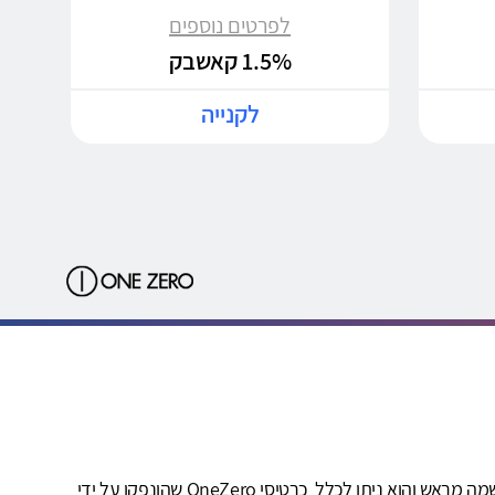
לפרטים נוספים
1.5% קאשבק
לקנייה
שירות OneZero קאשבק ("השירות") ניתן על-ידי חברת קאשדו טכנולוגיות בע"מ, מנוהל על ידיה ובאחריותה הבלעדית. השירות מותנה בהרשמה מראש והוא ניתן לכלל כרטיסי OneZero שהונפקו על ידי