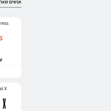
אנשים שאהב
AliExpress
עד %
minal X