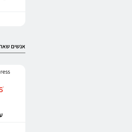
אנשים שאהב
AliExpress
עד %