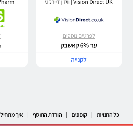
Vision Direct UK | וויז'ן דיירקט
MDS Pharm | 
לפרטים נוספים
ל
עד 6% קאשבק
%
לקנייה
כל החנויות
|
קופונים
|
הורדת התוסף
|
איך מתחילי