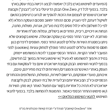
(המיועדים לשימוש בארץ בלבד) יאפשרו לבצע רכישה בבתי עסק בארץ
בלבד. בכפוף לכל דין, One Zero הבנק הדיגיטלי בע"מ ("הבנק") וקבוצת
ישראכרט שומרים לעצמם את הזכות להוסיף או לגרוע כרטיסים בהתאם
לשיקול דעתם, לפי העניין. סכום ההחזר יחושב מסכום העסקה המלא (לא
לפי כל תשלום) ולא יכלול מסים (לרבות מע"מ), אגרות, משלוח, מתנה,
הנחות או זיכויים, ריבית, החזרים או ביטולים, עמלות מט"ח ואחריות
מורחבת. לא ייצבר החזר כספי בגין עסקה שבוטלה. שימוש בקופונים שלא
ניתנו במסגרת השירות עלולים למנוע החזר כספי. תוספים לדפדפן כגון
חוסם פרסומות עלולים למנוע החזר מומלץ למחוק עוגיות (cookies) לפני
המעבר לאתר הקניות. ההחזר הכספי שנצבר לזכות המשתמש יימחק
במידה ויהפוך למשתמש לא פעיל (אי שימוש בשירות במשך 12 חודשים),
בכפוף לתנאי השימוש. הבנק וקבוצת ישראכרט אינם צד לעסקאות עם בתי
העסק באתרי האינטרנט והמוצרים/השירותים לרבות מחיריהם, טיבם,
איכותם, מועדי אספקתם, הרישום לשירות, המשלוח, התשלומים וההחזרים
הכספיים וכיו"ב הם באחריותם הבלעדית של בתי העסק. לבנק ולקבוצת
ישראכרט לא תהיה כל אחריות בקשר עם תפעול האתר ו/או מתן השירות
ו/או מימוש ההחזר הכספי כאמור. התמונות להמחשה בלבד. בכפוף לתנאי
השימוש
לתנאי השימוש המלאים >>
אתר "OneZero קאשבק" מנוהל ע"י חברת קאשדו טכנולוגיות בע"מ