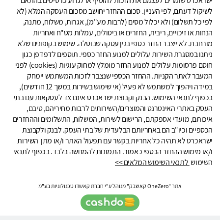
ישראכרט שומרים לעצמם את הזכות להוסיף או לגרוע כרטיסים בהתאם
לשיקול דעתם, לפי העניין. סכום ההחזר יחושב מסכום העסקה המלא (לא
לפי כל תשלום) ולא יכלול מסים (לרבות מע"מ), אגרות, משלוח, מתנה,
הנחות או זיכויים, ריבית, החזרים או ביטולים, עמלות מט"ח ואחריות
מורחבת. לא ייצבר החזר כספי בגין עסקה שבוטלה. שימוש בקופונים שלא
ניתנו במסגרת השירות עלולים למנוע החזר כספי. תוספים לדפדפן כגון
חוסם פרסומות עלולים למנוע החזר מומלץ למחוק עוגיות (cookies) לפני
המעבר לאתר הקניות. ההחזר הכספי שנצבר לזכות המשתמש יימחק
במידה ויהפוך למשתמש לא פעיל (אי שימוש בשירות במשך 12 חודשים),
בכפוף לתנאי השימוש. הבנק וקבוצת ישראכרט אינם צד לעסקאות עם בתי
העסק באתרי האינטרנט והמוצרים/השירותים לרבות מחיריהם, טיבם,
איכותם, מועדי אספקתם, הרישום לשירות, המשלוח, התשלומים וההחזרים
הכספיים וכיו"ב הם באחריותם הבלעדית של בתי העסק. לבנק ולקבוצת
ישראכרט לא תהיה כל אחריות בקשר עם תפעול האתר ו/או מתן השירות
ו/או מימוש ההחזר הכספי כאמור. התמונות להמחשה בלבד. בכפוף לתנאי
השימוש
לתנאי השימוש המלאים >>
אתר "OneZero קאשבק" מנוהל ע"י חברת קאשדו טכנולוגיות בע"מ