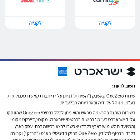
לקנייה
לקנייה
חשוב לדעת:
שירות OneZero קאשבק ("השירות") ניתן על-ידי חברת קאשדו טכנולוגיות
בע"מ, מנוהל על ידיה ובאחריותה הבלעדית.
השירות מותנה בהרשמה מראש והוא ניתן לכלל כרטיסי OneZero שהונפקו
על יד ישראכרט בע"מ *רכישות בכרטיסי ישראכרט מקומי/דיירקט מקומי
(המיועדים לשימוש בארץ בלבד) יאפשרו לבצע רכישה בבתי עסק בארץ
בלבד. בכפוף לכל דין, One Zero הבנק הדיגיטלי בע"מ ("הבנק") וקבוצת