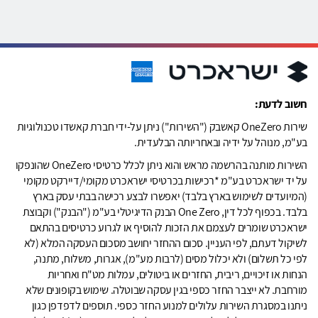
חשוב לדעת:
שירות OneZero קאשבק ("השירות") ניתן על-ידי חברת קאשדו טכנולוגיות
בע"מ, מנוהל על ידיה ובאחריותה הבלעדית.
השירות מותנה בהרשמה מראש והוא ניתן לכלל כרטיסי OneZero שהונפקו
על יד ישראכרט בע"מ *רכישות בכרטיסי ישראכרט מקומי/דיירקט מקומי
(המיועדים לשימוש בארץ בלבד) יאפשרו לבצע רכישה בבתי עסק בארץ
בלבד. בכפוף לכל דין, One Zero הבנק הדיגיטלי בע"מ ("הבנק") וקבוצת
ישראכרט שומרים לעצמם את הזכות להוסיף או לגרוע כרטיסים בהתאם
לשיקול דעתם, לפי העניין. סכום ההחזר יחושב מסכום העסקה המלא (לא
לפי כל תשלום) ולא יכלול מסים (לרבות מע"מ), אגרות, משלוח, מתנה,
הנחות או זיכויים, ריבית, החזרים או ביטולים, עמלות מט"ח ואחריות
מורחבת. לא ייצבר החזר כספי בגין עסקה שבוטלה. שימוש בקופונים שלא
ניתנו במסגרת השירות עלולים למנוע החזר כספי. תוספים לדפדפן כגון