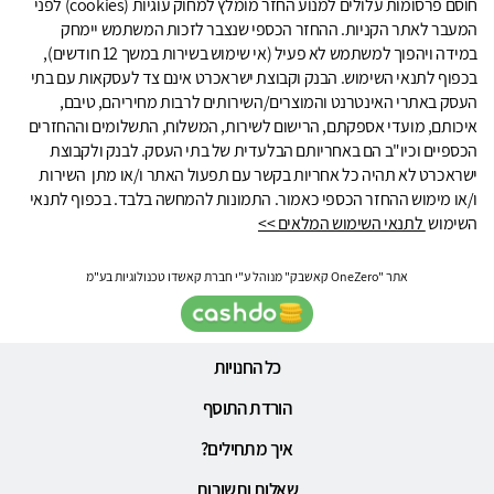
חוסם פרסומות עלולים למנוע החזר מומלץ למחוק עוגיות (cookies) לפני
המעבר לאתר הקניות. ההחזר הכספי שנצבר לזכות המשתמש יימחק
במידה ויהפוך למשתמש לא פעיל (אי שימוש בשירות במשך 12 חודשים),
בכפוף לתנאי השימוש. הבנק וקבוצת ישראכרט אינם צד לעסקאות עם בתי
העסק באתרי האינטרנט והמוצרים/השירותים לרבות מחיריהם, טיבם,
איכותם, מועדי אספקתם, הרישום לשירות, המשלוח, התשלומים וההחזרים
הכספיים וכיו"ב הם באחריותם הבלעדית של בתי העסק. לבנק ולקבוצת
ישראכרט לא תהיה כל אחריות בקשר עם תפעול האתר ו/או מתן השירות
ו/או מימוש ההחזר הכספי כאמור. התמונות להמחשה בלבד. בכפוף לתנאי
השימוש
לתנאי השימוש המלאים >>
אתר "OneZero קאשבק" מנוהל ע"י חברת קאשדו טכנולוגיות בע"מ
כל החנויות
הורדת התוסף
איך מתחילים?
שאלות ותשובות