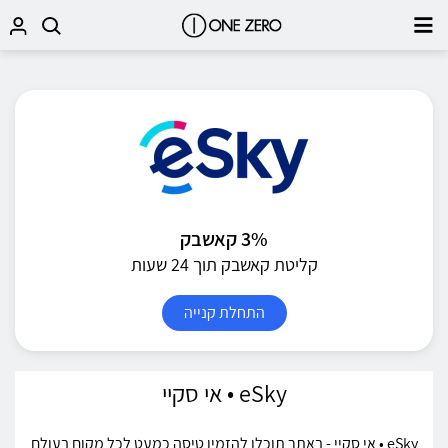
3% קאשבק
קליטת קאשבק תוך 24 שעות
התחלת קנייה
eSky • אי סקיי
eSky • אי סקיי - באתר תוכלו להזמין טיסה כמעט לכל מקום בעולם