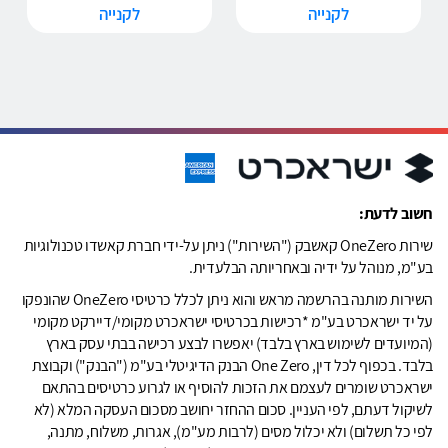
לקנייה
לקנייה
חשוב לדעת:
שירות OneZero קאשבק ("השירות") ניתן על-ידי חברת קאשדו טכנולוגיות
בע"מ, מנוהל על ידיה ובאחריותה הבלעדית.
השירות מותנה בהרשמה מראש והוא ניתן לכלל כרטיסי OneZero שהונפקו
על יד ישראכרט בע"מ *רכישות בכרטיסי ישראכרט מקומי/דיירקט מקומי
(המיועדים לשימוש בארץ בלבד) יאפשרו לבצע רכישה בבתי עסק בארץ
בלבד. בכפוף לכל דין, One Zero הבנק הדיגיטלי בע"מ ("הבנק") וקבוצת
ישראכרט שומרים לעצמם את הזכות להוסיף או לגרוע כרטיסים בהתאם
לשיקול דעתם, לפי העניין. סכום ההחזר יחושב מסכום העסקה המלא (לא
לפי כל תשלום) ולא יכלול מסים (לרבות מע"מ), אגרות, משלוח, מתנה,