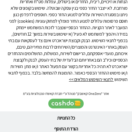
הנחות או זיכויים, ריבית, החזרים או ביטולים, עמלות מט"ח ואחריות
מורחבת. לא ייצבר החזר כספי בגין עסקה שבוטלה. שימוש בקופונים שלא
ניתנו במסגרת השירות עלולים למנוע החזר כספי. תוספים לדפדפן כגון
חוסם פרסומות עלולים למנוע החזר מומלץ למחוק עוגיות (cookies) לפני
המעבר לאתר הקניות. ההחזר הכספי שנצבר לזכות המשתמש יימחק
במידה ויהפוך למשתמש לא פעיל (אי שימוש בשירות במשך 12 חודשים),
בכפוף לתנאי השימוש. הבנק וקבוצת ישראכרט אינם צד לעסקאות עם בתי
העסק באתרי האינטרנט והמוצרים/השירותים לרבות מחיריהם, טיבם,
איכותם, מועדי אספקתם, הרישום לשירות, המשלוח, התשלומים וההחזרים
הכספיים וכיו"ב הם באחריותם הבלעדית של בתי העסק. לבנק ולקבוצת
ישראכרט לא תהיה כל אחריות בקשר עם תפעול האתר ו/או מתן השירות
ו/או מימוש ההחזר הכספי כאמור. התמונות להמחשה בלבד. בכפוף לתנאי
השימוש
לתנאי השימוש המלאים >>
אתר "OneZero קאשבק" מנוהל ע"י חברת קאשדו טכנולוגיות בע"מ
כל החנויות
הורדת התוסף