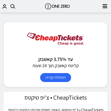
עד 3.75% קאשבק
קליטת קאשבק תוך 24 שעות
התחלת קנייה
CheapTickets • צ'יפ טיקטס
CheapTickets • צ'יפ טיטקס -האתר מספק שירותי הזמנת כרטיסי