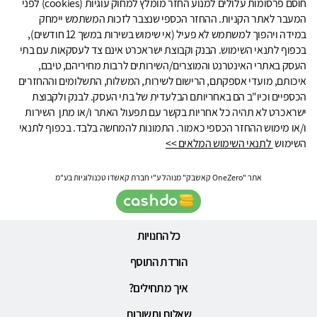
חוסם פרסומות עלולים למנוע החזר מומלץ למחוק עוגיות (cookies) לפני
המעבר לאתר הקניות. ההחזר הכספי שנצבר לזכות המשתמש יימחק
במידה ויהפוך למשתמש לא פעיל (אי שימוש בשירות במשך 12 חודשים),
בכפוף לתנאי השימוש. הבנק וקבוצת ישראכרט אינם צד לעסקאות עם בתי
העסק באתרי האינטרנט והמוצרים/השירותים לרבות מחיריהם, טיבם,
איכותם, מועדי אספקתם, הרישום לשירות, המשלוח, התשלומים וההחזרים
הכספיים וכיו"ב הם באחריותם הבלעדית של בתי העסק. לבנק ולקבוצת
ישראכרט לא תהיה כל אחריות בקשר עם תפעול האתר ו/או מתן השירות
ו/או מימוש ההחזר הכספי כאמור. התמונות להמחשה בלבד. בכפוף לתנאי
השימוש
לתנאי השימוש המלאים >>
אתר "OneZero קאשבק" מנוהל ע"י חברת קאשדו טכנולוגיות בע"מ
כל החנויות
הורדת התוסף
איך מתחילים?
שאלות ותשובות