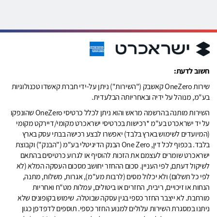
חשוב לדעת:
שירות OneZero קאשבק ("השירות") ניתן על-ידי חברת קאשדו טכנולוגיות
בע"מ, מנוהל על ידיה ובאחריותה הבלעדית.
השירות מותנה בהרשמה מראש והוא ניתן לכלל כרטיסי OneZero שהונפקו
על יד ישראכרט בע"מ *רכישות בכרטיסי ישראכרט מקומי/דיירקט מקומי
(המיועדים לשימוש בארץ בלבד) יאפשרו לבצע רכישה בבתי עסק בארץ
בלבד. בכפוף לכל דין, One Zero הבנק הדיגיטלי בע"מ ("הבנק") וקבוצת
ישראכרט שומרים לעצמם את הזכות להוסיף או לגרוע כרטיסים בהתאם
לשיקול דעתם, לפי העניין. סכום ההחזר יחושב מסכום העסקה המלא (לא
לפי כל תשלום) ולא יכלול מסים (לרבות מע"מ), אגרות, משלוח, מתנה,
הנחות או זיכויים, ריבית, החזרים או ביטולים, עמלות מט"ח ואחריות
מורחבת. לא ייצבר החזר כספי בגין עסקה שבוטלה. שימוש בקופונים שלא
ניתנו במסגרת השירות עלולים למנוע החזר כספי. תוספים לדפדפן כגון