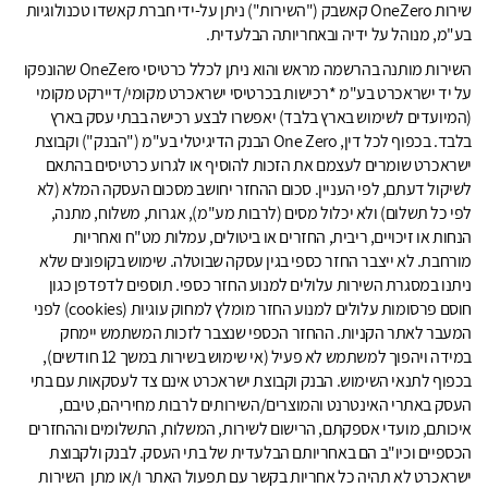
שירות OneZero קאשבק ("השירות") ניתן על-ידי חברת קאשדו טכנולוגיות
בע"מ, מנוהל על ידיה ובאחריותה הבלעדית.
השירות מותנה בהרשמה מראש והוא ניתן לכלל כרטיסי OneZero שהונפקו
על יד ישראכרט בע"מ *רכישות בכרטיסי ישראכרט מקומי/דיירקט מקומי
(המיועדים לשימוש בארץ בלבד) יאפשרו לבצע רכישה בבתי עסק בארץ
בלבד. בכפוף לכל דין, One Zero הבנק הדיגיטלי בע"מ ("הבנק") וקבוצת
ישראכרט שומרים לעצמם את הזכות להוסיף או לגרוע כרטיסים בהתאם
לשיקול דעתם, לפי העניין. סכום ההחזר יחושב מסכום העסקה המלא (לא
לפי כל תשלום) ולא יכלול מסים (לרבות מע"מ), אגרות, משלוח, מתנה,
הנחות או זיכויים, ריבית, החזרים או ביטולים, עמלות מט"ח ואחריות
מורחבת. לא ייצבר החזר כספי בגין עסקה שבוטלה. שימוש בקופונים שלא
ניתנו במסגרת השירות עלולים למנוע החזר כספי. תוספים לדפדפן כגון
חוסם פרסומות עלולים למנוע החזר מומלץ למחוק עוגיות (cookies) לפני
המעבר לאתר הקניות. ההחזר הכספי שנצבר לזכות המשתמש יימחק
במידה ויהפוך למשתמש לא פעיל (אי שימוש בשירות במשך 12 חודשים),
בכפוף לתנאי השימוש. הבנק וקבוצת ישראכרט אינם צד לעסקאות עם בתי
העסק באתרי האינטרנט והמוצרים/השירותים לרבות מחיריהם, טיבם,
איכותם, מועדי אספקתם, הרישום לשירות, המשלוח, התשלומים וההחזרים
הכספיים וכיו"ב הם באחריותם הבלעדית של בתי העסק. לבנק ולקבוצת
ישראכרט לא תהיה כל אחריות בקשר עם תפעול האתר ו/או מתן השירות