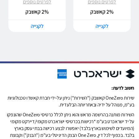
לפרטים נוספים
לפרטים נוספים
2% קאשבק
2% קאשבק
לקנייה
לקנייה
חשוב לדעת:
שירות OneZero קאשבק ("השירות") ניתן על-ידי חברת קאשדו טכנולוגיות
בע"מ, מנוהל על ידיה ובאחריותה הבלעדית.
השירות מותנה בהרשמה מראש והוא ניתן לכלל כרטיסי OneZero שהונפקו
על יד ישראכרט בע"מ *רכישות בכרטיסי ישראכרט מקומי/דיירקט מקומי
(המיועדים לשימוש בארץ בלבד) יאפשרו לבצע רכישה בבתי עסק בארץ
בלבד. בכפוף לכל דין, One Zero הבנק הדיגיטלי בע"מ ("הבנק") וקבוצת