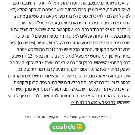
ישראכרט שומרים לעצמם את הזכות להוסיף או לגרוע כרטיסים בהתאם
לשיקול דעתם, לפי העניין. סכום ההחזר יחושב מסכום העסקה המלא (לא
לפי כל תשלום) ולא יכלול מסים (לרבות מע"מ), אגרות, משלוח, מתנה,
הנחות או זיכויים, ריבית, החזרים או ביטולים, עמלות מט"ח ואחריות
מורחבת. לא ייצבר החזר כספי בגין עסקה שבוטלה. שימוש בקופונים שלא
ניתנו במסגרת השירות עלולים למנוע החזר כספי. תוספים לדפדפן כגון
חוסם פרסומות עלולים למנוע החזר מומלץ למחוק עוגיות (cookies) לפני
המעבר לאתר הקניות. ההחזר הכספי שנצבר לזכות המשתמש יימחק
במידה ויהפוך למשתמש לא פעיל (אי שימוש בשירות במשך 12 חודשים),
בכפוף לתנאי השימוש. הבנק וקבוצת ישראכרט אינם צד לעסקאות עם בתי
העסק באתרי האינטרנט והמוצרים/השירותים לרבות מחיריהם, טיבם,
איכותם, מועדי אספקתם, הרישום לשירות, המשלוח, התשלומים וההחזרים
הכספיים וכיו"ב הם באחריותם הבלעדית של בתי העסק. לבנק ולקבוצת
ישראכרט לא תהיה כל אחריות בקשר עם תפעול האתר ו/או מתן השירות
ו/או מימוש ההחזר הכספי כאמור. התמונות להמחשה בלבד. בכפוף לתנאי
השימוש
לתנאי השימוש המלאים >>
אתר "OneZero קאשבק" מנוהל ע"י חברת קאשדו טכנולוגיות בע"מ