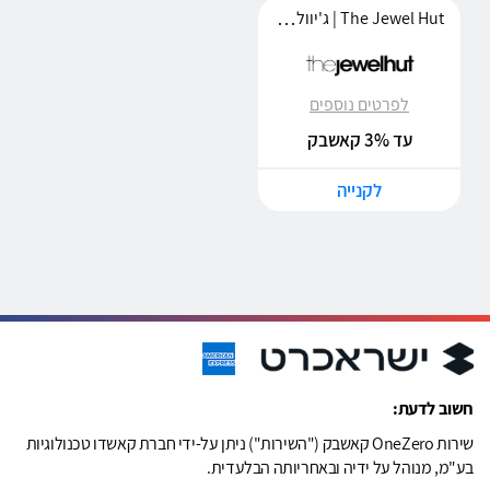
The Jewel Hut | ג'יוולהאט
לפרטים נוספים
עד 3% קאשבק
לקנייה
חשוב לדעת:
שירות OneZero קאשבק ("השירות") ניתן על-ידי חברת קאשדו טכנולוגיות
בע"מ, מנוהל על ידיה ובאחריותה הבלעדית.