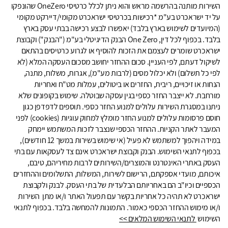
השירות מותנה בהרשמה מראש והוא ניתן לכלל כרטיסי OneZero שהונפקו
על יד ישראכרט בע"מ *רכישות בכרטיסי ישראכרט מקומי/דיירקט מקומי
(המיועדים לשימוש בארץ בלבד) יאפשרו לבצע רכישה בבתי עסק בארץ
בלבד. בכפוף לכל דין, One Zero הבנק הדיגיטלי בע"מ ("הבנק") וקבוצת
ישראכרט שומרים לעצמם את הזכות להוסיף או לגרוע כרטיסים בהתאם
לשיקול דעתם, לפי העניין. סכום ההחזר יחושב מסכום העסקה המלא (לא
לפי כל תשלום) ולא יכלול מסים (לרבות מע"מ), אגרות, משלוח, מתנה,
הנחות או זיכויים, ריבית, החזרים או ביטולים, עמלות מט"ח ואחריות
מורחבת. לא ייצבר החזר כספי בגין עסקה שבוטלה. שימוש בקופונים שלא
ניתנו במסגרת השירות עלולים למנוע החזר כספי. תוספים לדפדפן כגון
חוסם פרסומות עלולים למנוע החזר מומלץ למחוק עוגיות (cookies) לפני
המעבר לאתר הקניות. ההחזר הכספי שנצבר לזכות המשתמש יימחק
במידה ויהפוך למשתמש לא פעיל (אי שימוש בשירות במשך 12 חודשים),
בכפוף לתנאי השימוש. הבנק וקבוצת ישראכרט אינם צד לעסקאות עם בתי
העסק באתרי האינטרנט והמוצרים/השירותים לרבות מחיריהם, טיבם,
איכותם, מועדי אספקתם, הרישום לשירות, המשלוח, התשלומים וההחזרים
הכספיים וכיו"ב הם באחריותם הבלעדית של בתי העסק. לבנק ולקבוצת
ישראכרט לא תהיה כל אחריות בקשר עם תפעול האתר ו/או מתן השירות
ו/או מימוש ההחזר הכספי כאמור. התמונות להמחשה בלבד. בכפוף לתנאי
השימוש
לתנאי השימוש המלאים >>