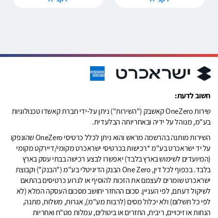
חשוב לדעת:
שירות OneZero קאשבק ("השירות") ניתן על-ידי חברת קאשדו טכנולוגיות
בע"מ, מנוהל על ידיה ובאחריותה הבלעדית.
השירות מותנה בהרשמה מראש והוא ניתן לכלל כרטיסי OneZero שהונפקו
על יד ישראכרט בע"מ *רכישות בכרטיסי ישראכרט מקומי/דיירקט מקומי
(המיועדים לשימוש בארץ בלבד) יאפשרו לבצע רכישה בבתי עסק בארץ
בלבד. בכפוף לכל דין, One Zero הבנק הדיגיטלי בע"מ ("הבנק") וקבוצת
ישראכרט שומרים לעצמם את הזכות להוסיף או לגרוע כרטיסים בהתאם
לשיקול דעתם, לפי העניין. סכום ההחזר יחושב מסכום העסקה המלא (לא
לפי כל תשלום) ולא יכלול מסים (לרבות מע"מ), אגרות, משלוח, מתנה,
הנחות או זיכויים, ריבית, החזרים או ביטולים, עמלות מט"ח ואחריות