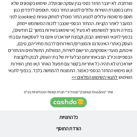
מורחבת. לא ייצבר החזר כספי בגין עסקה שבוטלה. שימוש בקופונים שלא
ניתנו במסגרת השירות עלולים למנוע החזר כספי. תוספים לדפדפן כגון
חוסם פרסומות עלולים למנוע החזר מומלץ למחוק עוגיות (cookies) לפני
המעבר לאתר הקניות. ההחזר הכספי שנצבר לזכות המשתמש יימחק
במידה ויהפוך למשתמש לא פעיל (אי שימוש בשירות במשך 12 חודשים),
בכפוף לתנאי השימוש. הבנק וקבוצת ישראכרט אינם צד לעסקאות עם בתי
העסק באתרי האינטרנט והמוצרים/השירותים לרבות מחיריהם, טיבם,
איכותם, מועדי אספקתם, הרישום לשירות, המשלוח, התשלומים וההחזרים
הכספיים וכיו"ב הם באחריותם הבלעדית של בתי העסק. לבנק ולקבוצת
ישראכרט לא תהיה כל אחריות בקשר עם תפעול האתר ו/או מתן השירות
ו/או מימוש ההחזר הכספי כאמור. התמונות להמחשה בלבד. בכפוף לתנאי
השימוש
לתנאי השימוש המלאים >>
אתר "OneZero קאשבק" מנוהל ע"י חברת קאשדו טכנולוגיות בע"מ
כל החנויות
הורדת התוסף