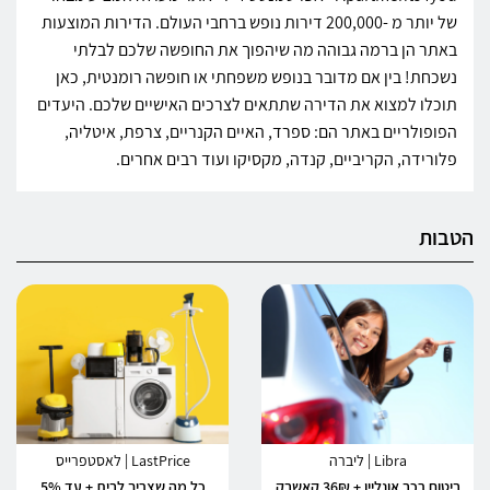
של יותר מ -200,000 דירות נופש ברחבי העולם. הדירות המוצעות
באתר הן ברמה גבוהה מה שיהפוך את החופשה שלכם לבלתי
נשכחת! בין אם מדובר בנופש משפחתי או חופשה רומנטית, כאן
תוכלו למצוא את הדירה שתתאים לצרכים האישיים שלכם. היעדים
הפופולריים באתר הם: ספרד, האיים הקנריים, צרפת, איטליה,
פלורידה, הקריביים, קנדה, מקסיקו ועוד רבים אחרים.
הטבות
Libra | ליברה
LastPrice | לאסטפרייס
ביטוח רכב אונליין + 36₪ קאשבק
כל מה שצריך לבית + עד 5%