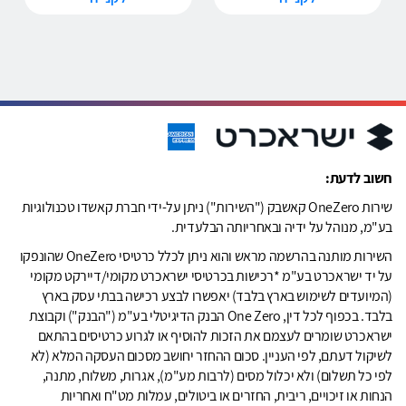
חשוב לדעת:
שירות OneZero קאשבק ("השירות") ניתן על-ידי חברת קאשדו טכנולוגיות
בע"מ, מנוהל על ידיה ובאחריותה הבלעדית.
השירות מותנה בהרשמה מראש והוא ניתן לכלל כרטיסי OneZero שהונפקו
על יד ישראכרט בע"מ *רכישות בכרטיסי ישראכרט מקומי/דיירקט מקומי
(המיועדים לשימוש בארץ בלבד) יאפשרו לבצע רכישה בבתי עסק בארץ
בלבד. בכפוף לכל דין, One Zero הבנק הדיגיטלי בע"מ ("הבנק") וקבוצת
ישראכרט שומרים לעצמם את הזכות להוסיף או לגרוע כרטיסים בהתאם
לשיקול דעתם, לפי העניין. סכום ההחזר יחושב מסכום העסקה המלא (לא
לפי כל תשלום) ולא יכלול מסים (לרבות מע"מ), אגרות, משלוח, מתנה,
הנחות או זיכויים, ריבית, החזרים או ביטולים, עמלות מט"ח ואחריות