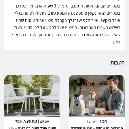
במקרים שבהם טיסות התעכבו מעל ל-3 שעות או בוטלו, כמו כן
במקרים שהקונקשן פוספס או שהנוסע סורב לעלות לטיסה בגלל
אובר בוקינג. אייר הלפ יעזרו לך בקבלת פיצוי עבור טיסות שהיו
בשלוש השנים האחרונות. הפיצויי יכול להגיע עד לכ- 700$ בעוד
שאייר הלפ תעשה את רוב העבודה עבורך ותחסוך לך הרבה כאבי
ראש.
הטבות
תמי4 | Tami4
ZAGA | זגה פינות אוכל
פתרונות מי שתייה + ₪150 קאשבק
פינות אוכל קונים רק בזגה + 2%