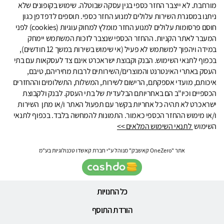
מורחבת. לא ייצבר החזר כספי בגין עסקה שבוטלה. שימוש בקופונים שלא
ניתנו במסגרת השירות עלולים למנוע החזר כספי. תוספים לדפדפן כגון
חוסם פרסומות עלולים למנוע החזר מומלץ למחוק עוגיות (cookies) לפני
המעבר לאתר הקניות. ההחזר הכספי שנצבר לזכות המשתמש יימחק
במידה ויהפוך למשתמש לא פעיל (אי שימוש בשירות במשך 12 חודשים),
בכפוף לתנאי השימוש. הבנק וקבוצת ישראכרט אינם צד לעסקאות עם בתי
העסק באתרי האינטרנט והמוצרים/השירותים לרבות מחיריהם, טיבם,
איכותם, מועדי אספקתם, הרישום לשירות, המשלוח, התשלומים וההחזרים
הכספיים וכיו"ב הם באחריותם הבלעדית של בתי העסק. לבנק ולקבוצת
ישראכרט לא תהיה כל אחריות בקשר עם תפעול האתר ו/או מתן השירות
ו/או מימוש ההחזר הכספי כאמור. התמונות להמחשה בלבד. בכפוף לתנאי
השימוש
לתנאי השימוש המלאים >>
אתר "OneZero קאשבק" מנוהל ע"י חברת קאשדו טכנולוגיות בע"מ
כל החנויות
הורדת התוסף