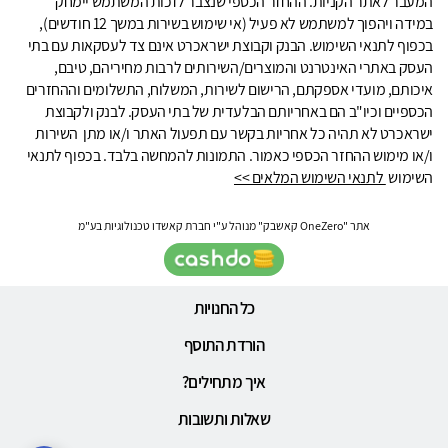
המעבר לאתר הקניות. ההחזר הכספי שנצבר לזכות המשתמש יימחק
במידה ויהפוך למשתמש לא פעיל (אי שימוש בשירות במשך 12 חודשים),
בכפוף לתנאי השימוש. הבנק וקבוצת ישראכרט אינם צד לעסקאות עם בתי
העסק באתרי האינטרנט והמוצרים/השירותים לרבות מחיריהם, טיבם,
איכותם, מועדי אספקתם, הרישום לשירות, המשלוח, התשלומים וההחזרים
הכספיים וכיו"ב הם באחריותם הבלעדית של בתי העסק. לבנק ולקבוצת
ישראכרט לא תהיה כל אחריות בקשר עם תפעול האתר ו/או מתן השירות
ו/או מימוש ההחזר הכספי כאמור. התמונות להמחשה בלבד. בכפוף לתנאי
השימוש
לתנאי השימוש המלאים >>
אתר "OneZero קאשבק" מנוהל ע"י חברת קאשדו טכנולוגיות בע"מ
כל החנויות
הורדת התוסף
איך מתחילים?
שאלות ותשובות