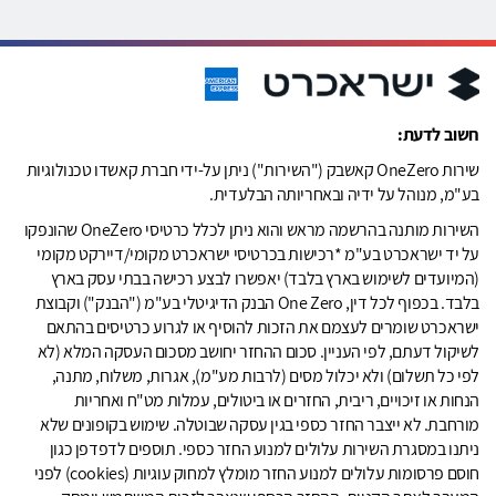
חשוב לדעת:
שירות OneZero קאשבק ("השירות") ניתן על-ידי חברת קאשדו טכנולוגיות
בע"מ, מנוהל על ידיה ובאחריותה הבלעדית.
השירות מותנה בהרשמה מראש והוא ניתן לכלל כרטיסי OneZero שהונפקו
על יד ישראכרט בע"מ *רכישות בכרטיסי ישראכרט מקומי/דיירקט מקומי
(המיועדים לשימוש בארץ בלבד) יאפשרו לבצע רכישה בבתי עסק בארץ
בלבד. בכפוף לכל דין, One Zero הבנק הדיגיטלי בע"מ ("הבנק") וקבוצת
ישראכרט שומרים לעצמם את הזכות להוסיף או לגרוע כרטיסים בהתאם
לשיקול דעתם, לפי העניין. סכום ההחזר יחושב מסכום העסקה המלא (לא
לפי כל תשלום) ולא יכלול מסים (לרבות מע"מ), אגרות, משלוח, מתנה,
הנחות או זיכויים, ריבית, החזרים או ביטולים, עמלות מט"ח ואחריות
מורחבת. לא ייצבר החזר כספי בגין עסקה שבוטלה. שימוש בקופונים שלא
ניתנו במסגרת השירות עלולים למנוע החזר כספי. תוספים לדפדפן כגון
חוסם פרסומות עלולים למנוע החזר מומלץ למחוק עוגיות (cookies) לפני