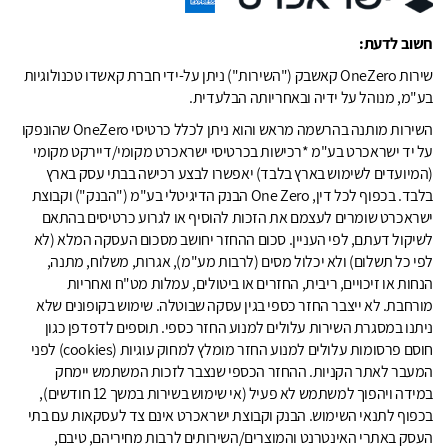
חשוב לדעת:
שירות OneZero קאשבק ("השירות") ניתן על-ידי חברת קאשדו טכנולוגיות
בע"מ, מנוהל על ידיה ובאחריותה הבלעדית.
השירות מותנה בהרשמה מראש והוא ניתן לכלל כרטיסי OneZero שהונפקו
על יד ישראכרט בע"מ *רכישות בכרטיסי ישראכרט מקומי/דיירקט מקומי
(המיועדים לשימוש בארץ בלבד) יאפשרו לבצע רכישה בבתי עסק בארץ
בלבד. בכפוף לכל דין, One Zero הבנק הדיגיטלי בע"מ ("הבנק") וקבוצת
ישראכרט שומרים לעצמם את הזכות להוסיף או לגרוע כרטיסים בהתאם
לשיקול דעתם, לפי העניין. סכום ההחזר יחושב מסכום העסקה המלא (לא
לפי כל תשלום) ולא יכלול מסים (לרבות מע"מ), אגרות, משלוח, מתנה,
הנחות או זיכויים, ריבית, החזרים או ביטולים, עמלות מט"ח ואחריות
מורחבת. לא ייצבר החזר כספי בגין עסקה שבוטלה. שימוש בקופונים שלא
ניתנו במסגרת השירות עלולים למנוע החזר כספי. תוספים לדפדפן כגון
חוסם פרסומות עלולים למנוע החזר מומלץ למחוק עוגיות (cookies) לפני
המעבר לאתר הקניות. ההחזר הכספי שנצבר לזכות המשתמש יימחק
במידה ויהפוך למשתמש לא פעיל (אי שימוש בשירות במשך 12 חודשים),
בכפוף לתנאי השימוש. הבנק וקבוצת ישראכרט אינם צד לעסקאות עם בתי
העסק באתרי האינטרנט והמוצרים/השירותים לרבות מחיריהם, טיבם,