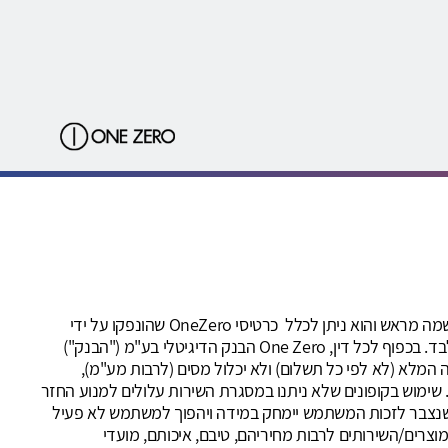
שירות OneZero קאשבק ("השירות") ניתן על-ידי חברת קאשדו טכנולוגיות בע"מ, מנוהל על ידיה ובאחריותה הבלעדית. השירות מותנה בהרשמה מראש והוא ניתן לכלל כרטיסי OneZero שהונפקו על ידי
ישראכרט בע"מ *רכישות בכרטיסי ישראכרט מקומי/דיירקט מקומי (המיועדים לשימוש בארץ בלבד) יאפשרו לבצע רכישה בבתי עסק בארץ בלבד. בכפוף לכל דין, One Zero הבנק הדיגיטלי בע"מ ("הבנק")
המלא (לא לפי כל תשלום) ולא יכלול מסים (לרבות מע"מ),
ה. שימוש בקופונים שלא ניתנו במסגרת השירות עלולים למנוע החזר
ות (cookies) לפני המעבר לאתר הקניות. ההחזר הכספי שנצבר לזכות המשתמש יימחק במידה ויהפוך למשתמש לא פעיל
רנט והמוצרים/השירותים לרבות מחיריהם, טיבם, איכותם, מועדי