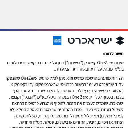
חשוב לדעת:
שירות OneZero קאשבק ("השירות") ניתן על-ידי חברת קאשדו טכנולוגיות
בע"מ, מנוהל על ידיה ובאחריותה הבלעדית.
השירות מותנה בהרשמה מראש והוא ניתן לכלל כרטיסי OneZero שהונפקו
על יד ישראכרט בע"מ *רכישות בכרטיסי ישראכרט מקומי/דיירקט מקומי
(המיועדים לשימוש בארץ בלבד) יאפשרו לבצע רכישה בבתי עסק בארץ
בלבד. בכפוף לכל דין, One Zero הבנק הדיגיטלי בע"מ ("הבנק") וקבוצת
ישראכרט שומרים לעצמם את הזכות להוסיף או לגרוע כרטיסים בהתאם
לשיקול דעתם, לפי העניין. סכום ההחזר יחושב מסכום העסקה המלא (לא
לפי כל תשלום) ולא יכלול מסים (לרבות מע"מ), אגרות, משלוח, מתנה,
הנחות או זיכויים, ריבית, החזרים או ביטולים, עמלות מט"ח ואחריות