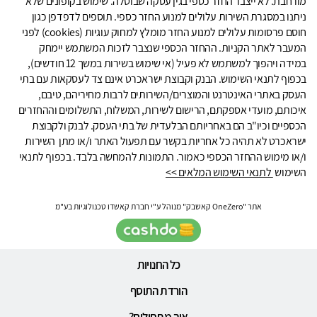
מורחבת. לא ייצבר החזר כספי בגין עסקה שבוטלה. שימוש בקופונים שלא
ניתנו במסגרת השירות עלולים למנוע החזר כספי. תוספים לדפדפן כגון
חוסם פרסומות עלולים למנוע החזר מומלץ למחוק עוגיות (cookies) לפני
המעבר לאתר הקניות. ההחזר הכספי שנצבר לזכות המשתמש יימחק
במידה ויהפוך למשתמש לא פעיל (אי שימוש בשירות במשך 12 חודשים),
בכפוף לתנאי השימוש. הבנק וקבוצת ישראכרט אינם צד לעסקאות עם בתי
העסק באתרי האינטרנט והמוצרים/השירותים לרבות מחיריהם, טיבם,
איכותם, מועדי אספקתם, הרישום לשירות, המשלוח, התשלומים וההחזרים
הכספיים וכיו"ב הם באחריותם הבלעדית של בתי העסק. לבנק ולקבוצת
ישראכרט לא תהיה כל אחריות בקשר עם תפעול האתר ו/או מתן השירות
ו/או מימוש ההחזר הכספי כאמור. התמונות להמחשה בלבד. בכפוף לתנאי
השימוש
לתנאי השימוש המלאים >>
אתר "OneZero קאשבק" מנוהל ע"י חברת קאשדו טכנולוגיות בע"מ
כל החנויות
הורדת התוסף
איך מתחילים?